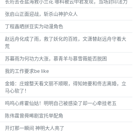
长珩去苍盐海救小兰花 哪料被云中君发现，当场封印法力
张启山正面迎战，斩杀山神护众人
丁程鑫晒拼豆实为动漫角色
赵远舟化成了雨，救了妖化的百姓，文潇替赵远舟守着大
荒
苏暮雨为何功力大涨，慕青羊与慕雪薇能否脱困
我的工作要求be like
金婚：庄嫂整天看文丽不顺眼，得知她要和佟志离婚，立
马心软了！
呜呜心疼霍仙姑！明明自己被感染了却一心牵挂老五
陈伟霆曾舜晞剧宣托举配角
开灯那一瞬间 神明大人亮了