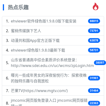
热点乐趣
ehviewer软件绿色版1.9.8.0版下载安装
88815
蜜桃传媒旗下艺人
73791
动漫共和国App官方正版下载
63878
ehviewer绿色版1.9.8.0最新下载
58731
山东省普通高中综合素质评价系统登录：
38097
http://www.sdei.edu.cn/uc/wcms/zpLogin.htm
曝光一些成年男女的深夜愉悦行为：探索夜晚
31961
的独特乐趣与自我放松
芒果TV(https://www.mgtv.com/)
31464
jmcomic网页版免登录入口 jmcomic网页版链
22363