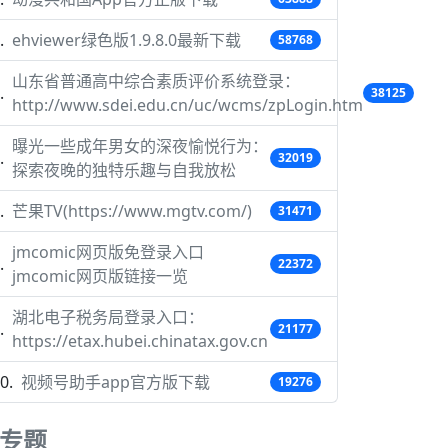
ehviewer绿色版1.9.8.0最新下载
58768
山东省普通高中综合素质评价系统登录：
38125
http://www.sdei.edu.cn/uc/wcms/zpLogin.htm
曝光一些成年男女的深夜愉悦行为：
32019
探索夜晚的独特乐趣与自我放松
芒果TV(https://www.mgtv.com/)
31471
jmcomic网页版免登录入口
22372
jmcomic网页版链接一览
湖北电子税务局登录入口：
21177
https://etax.hubei.chinatax.gov.cn
视频号助手app官方版下载
19276
专题