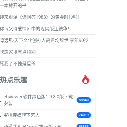
一本摊开的书
迎来重温《请回答1988》的黄金时段啦！
称《父母爱情》中的现实版江德华！
湾远见·天下文化创办人高希均辞世 享年90岁
欣这家境有点特别
死我了不愧是星爷
热点乐趣
ehviewer软件绿色版1.9.8.0版下载
88840
安装
蜜桃传媒旗下艺人
74019
动漫共和国App官方正版下载
63888