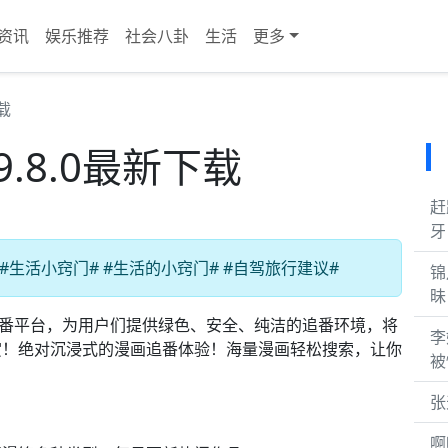
资讯
娱乐推荐
社会八卦
生活
更多
下载
.9.8.0最新下载
赶
牙
#生活小窍门# #生活的小窍门# #自驾旅行建议#
锦
昧
番平台，为用户们提供绿色、安全、纯洁的追番环境，将
李
赏！绝对沉浸式的漫画追番体验！海量漫画轻松搜索，让你
被
张
啊