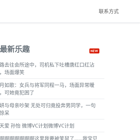
联系方式
最新乐趣
路去往会所途中，司机私下吐槽唐红口红沾
，场面爆笑
月如歌：女兵与将军同程一马，场面异常暧
，可她竟犯困了
妍与母亲吵架 无处可归竟投奔男同学，一句
惊呆
天爱 孙怡 微博VC计划微博VC计划
啊啊啊啊啊啊啊这里我要被笑鼠了……我宝贝