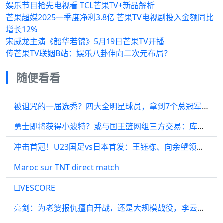
娱乐节目抢先电视看 TCL芒果TV+新品解析
芒果超媒2025一季度净利3.8亿 芒果TV电视剧投入金额同比
增长12%
宋威龙主演《韶华若锦》5月19日芒果TV开播
传芒果TV联姻B站：娱乐八卦伸向二次元布局？
随便看看
被诅咒的一届选秀？四大全明星球员，拿到7个总冠军，却全部遭遇ACL重伤！
勇士即将获得小波特？或与国王篮网组三方交易：库明加离队倒计时
冲击首冠！U23国足vs日本首发：王钰栋、向余望领衔，徐彬、李镇全先发！
Maroc sur TNT direct match
LIVESCORE
亮剑：为老婆报仇擅自开战，还是大规模战役，李云龙要掉脑袋的