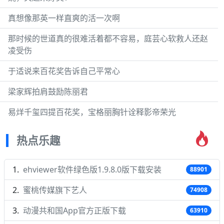
真想像那英一样直爽的活一次啊
那时候的世道真的很难活着都不容易，庭芸心软救人还赵
凌受伤
于适说来百花奖告诉自己平常心
梁家辉拍肩鼓励陈丽君
易烊千玺四提百花奖，宝格丽胸针诠释影帝荣光
热点乐趣
ehviewer软件绿色版1.9.8.0版下载安装
88901
蜜桃传媒旗下艺人
74908
动漫共和国App官方正版下载
63910