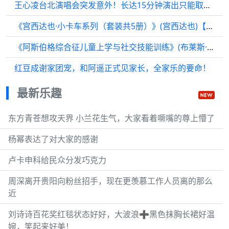
王心凌台北演唱会突发意外！长达15分钟演出只能取消，本人紧张到腿抽筋
《宫西达也·小卡车系列（套装共5册）》(宫西达也)【简介
《阿斯伯格综合征儿童上学与社交技能训练》(布莱斯·格罗斯伯格 著)【简介
红豆成谢家团宠，和阿遥正式见家长，全家乐的要命！
最新乐趣
东方青苍想攻天界 小兰花生气，大家看着噘嘴的尊上懵了
杨幂表达了对大家的感谢
卢卡申科给民众分发巧克力
周深离开贵阳向粉丝招手，现在更羡慕工作人员离的那么
近
刘诗诗百花奖红毯状态好好，大波浪➕黑色抹胸长裙好温
婉，笑起来好美！