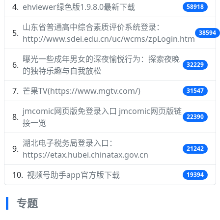
ehviewer绿色版1.9.8.0最新下载
58918
山东省普通高中综合素质评价系统登录：
38594
http://www.sdei.edu.cn/uc/wcms/zpLogin.htm
曝光一些成年男女的深夜愉悦行为：探索夜晚
32229
的独特乐趣与自我放松
芒果TV(https://www.mgtv.com/)
31547
jmcomic网页版免登录入口 jmcomic网页版链
22390
接一览
湖北电子税务局登录入口：
21242
https://etax.hubei.chinatax.gov.cn
视频号助手app官方版下载
19394
专题