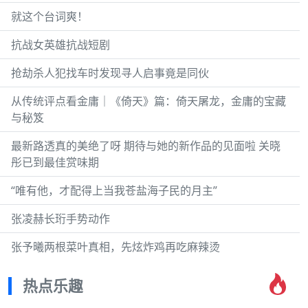
就这个台词爽！
抗战女英雄抗战短剧
抢劫杀人犯找车时发现寻人启事竟是同伙
从传统评点看金庸｜《倚天》篇：倚天屠龙，金庸的宝藏
与秘笈
最新路透真的美绝了呀 期待与她的新作品的见面啦 关晓
彤已到最佳赏味期
“唯有他，才配得上当我苍盐海子民的月主”
张凌赫长珩手势动作
张予曦两根菜叶真相，先炫炸鸡再吃麻辣烫
热点乐趣