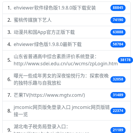
ehviewer软件绿色版1.9.8.0版下载安装
88845
蜜桃传媒旗下艺人
74190
动漫共和国App官方正版下载
63888
ehviewer绿色版1.9.8.0最新下载
58784
山东省普通高中综合素质评价系统登录：
38178
http://www.sdei.edu.cn/uc/wcms/zpLogin.htm
曝光一些成年男女的深夜愉悦行为：探索夜晚
32058
的独特乐趣与自我放松
芒果TV(https://www.mgtv.com/)
31489
jmcomic网页版免登录入口 jmcomic网页版链
22374
接一览
湖北电子税务局登录入口：
21189