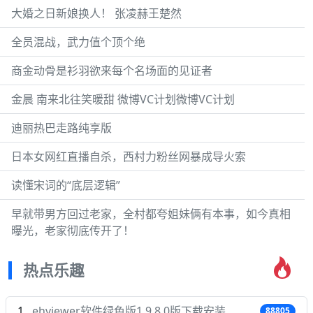
大婚之日新娘换人！ 张凌赫王楚然
全员混战，武力值个顶个绝
商金动骨是衫羽欲来每个名场面的见证者
金晨 南来北往笑暖甜 微博VC计划微博VC计划
迪丽热巴走路纯享版
日本女网红直播自杀，西村力粉丝网暴成导火索
读懂宋词的“底层逻辑”
早就带男方回过老家，全村都夸姐妹俩有本事，如今真相
曝光，老家彻底传开了！
热点乐趣
ehviewer软件绿色版1.9.8.0版下载安装
88805