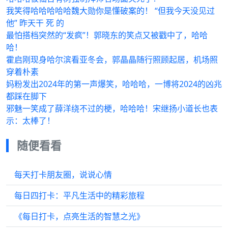
我笑得哈哈哈哈哈魏大勋你是懂破案的！ “但我今天没见过
他” 昨天干 死 的
最怕搭档突然的“发疯”！郭晓东的笑点又被戳中了，哈哈
哈！
霍启刚现身哈尔滨看亚冬会，郭晶晶随行照顾起居，机场照
穿着朴素
妈粉发出2024年的第一声爆笑，哈哈哈，一博将2024的凶兆
都踩在脚下
邪魅一笑成了薛洋绕不过的梗，哈哈哈！宋继扬小道长也表
示：太棒了！
随便看看
每天打卡朋友圈，说说心情
每日四打卡：平凡生活中的精彩旅程
《每日打卡，点亮生活的智慧之光》