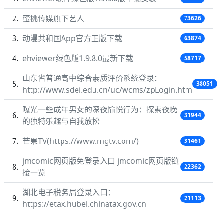
蜜桃传媒旗下艺人
73626
动漫共和国App官方正版下载
63874
ehviewer绿色版1.9.8.0最新下载
58717
山东省普通高中综合素质评价系统登录：
38051
http://www.sdei.edu.cn/uc/wcms/zpLogin.htm
曝光一些成年男女的深夜愉悦行为：探索夜晚
31944
的独特乐趣与自我放松
芒果TV(https://www.mgtv.com/)
31461
jmcomic网页版免登录入口 jmcomic网页版链
22362
接一览
湖北电子税务局登录入口：
21113
https://etax.hubei.chinatax.gov.cn