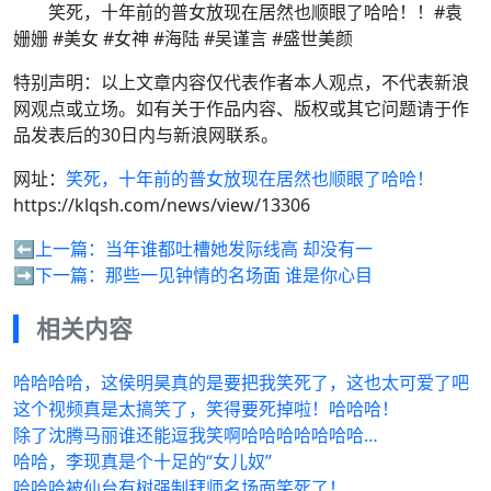
笑死，十年前的普女放现在居然也顺眼了哈哈！！#袁
姗姗 #美女 #女神 #海陆 #吴谨言 #盛世美颜
特别声明：以上文章内容仅代表作者本人观点，不代表新浪
网观点或立场。如有关于作品内容、版权或其它问题请于作
品发表后的30日内与新浪网联系。
网址：
笑死，十年前的普女放现在居然也顺眼了哈哈！
https://klqsh.com/news/view/13306
⬅️上一篇：
当年谁都吐槽她发际线高 却没有一
➡️下一篇：
那些一见钟情的名场面 谁是你心目
相关内容
哈哈哈哈，这侯明昊真的是要把我笑死了，这也太可爱了吧
这个视频真是太搞笑了，笑得要死掉啦！哈哈哈！
除了沈腾马丽谁还能逗我笑啊哈哈哈哈哈哈哈…
哈哈，李现真是个十足的“女儿奴”
哈哈哈被仙台有树强制拜师名场面笑死了！