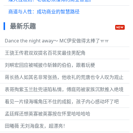
商道与人性：成功商业的智慧路径
最新乐趣
Dance the night away～ MC伊安做得太棒了ㅠㅠ
王骁王传君双双提名百花奖最佳男配角
刘畊宏回应被喊披巾斩棘的伯伯，跟着玩梗
蒋长扬人如其名非常张扬，他收礼的荒唐也令人叹为观止
表哥掏紫玉兰肚兜诬陷私情，傅庭筠被家族沉默推入绝境
看见一片绿海嘴角压不住的成毅，孩子内心感动坏了吧
孟廷辉还想英寡被英寡按在怀里哈哈哈哈
田曦薇 无刘海盘发，超漂亮！