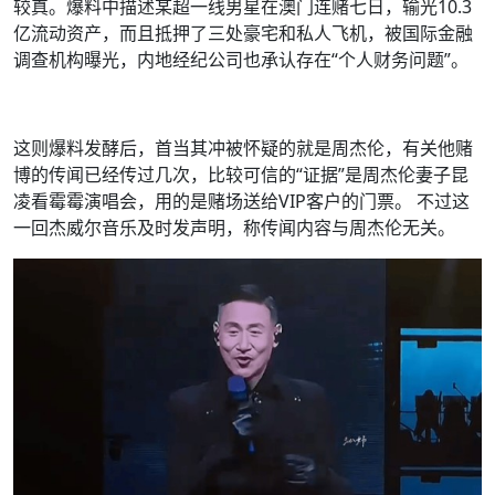
较真。爆料中描述某超一线男星在澳门连赌七日，输光10.3
亿流动资产，而且抵押了三处豪宅和私人飞机，被国际金融
调查机构曝光，内地经纪公司也承认存在“个人财务问题”。
这则爆料发酵后，首当其冲被怀疑的就是周杰伦，有关他赌
博的传闻已经传过几次，比较可信的“证据”是周杰伦妻子昆
凌看霉霉演唱会，用的是赌场送给VIP客户的门票。 不过这
一回杰威尔音乐及时发声明，称传闻内容与周杰伦无关。