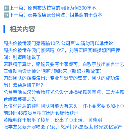
⬅️上一篇：
原创布达拉宫的厕所为何300年不
➡️下一篇：
秦昊夜店录音风波：姐弟恋崩于资本
相关内容
周杰伦被传澳门豪赌输10亿 公司否认:请勿再以讹传讹
周杰伦被传在澳门豪赌输10亿，刘畊宏晒其跳操照回应传
闻：别道听途说了
宋轶精于算计，赌输只要有个家即可，白敬亭放出豪言壮志
三维动画设计师让“哪吒”动起来（新职业新故事）
刀郎团队的辉煌演出：专业与默契的盛宴，团队的成功演
出！云朵后悔了吗？
总台春晚武汉分会场灯光总设计师揭秘舞美亮点：三大主舞
台绽放英雄之光
具俊晔背后的律师团队可能大有来头，汪小菲需要多加小心
前SNH48成员吕相宜因开设赌场获刑
黄晓明终于磨平了棱角，说出了心里话， 黄晓明
张学友又要开演唱会了!女儿怒斥妈妈是魔鬼 败光20亿家产