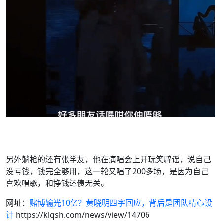
另外躺枪的还有张学友，他在演唱会上开玩笑辟谣，说自己
没亏钱，钱完全够用，这一轮又唱了200多场，是因为自己
喜欢唱歌，和挣钱还债无关。
网址：
赌博输光10亿？黄晓明四字回应，背后是团队精心设
计
https://klqsh.com/news/view/14706