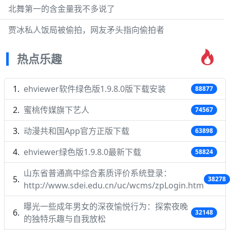
北舞第一的含金量我不多说了
贾冰私人饭局被偷拍，网友矛头指向偷拍者
热点乐趣
ehviewer软件绿色版1.9.8.0版下载安装
88877
蜜桃传媒旗下艺人
74567
动漫共和国App官方正版下载
63898
ehviewer绿色版1.9.8.0最新下载
58824
山东省普通高中综合素质评价系统登录：
38278
http://www.sdei.edu.cn/uc/wcms/zpLogin.htm
曝光一些成年男女的深夜愉悦行为：探索夜晚
32148
的独特乐趣与自我放松