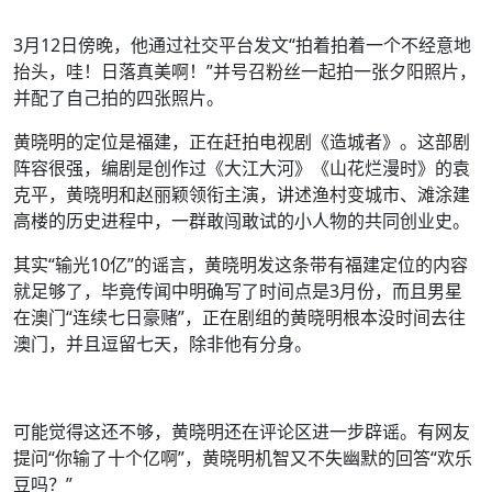
3月12日傍晚，他通过社交平台发文“拍着拍着一个不经意地
抬头，哇！日落真美啊！”并号召粉丝一起拍一张夕阳照片，
并配了自己拍的四张照片。
黄晓明的定位是福建，正在赶拍电视剧《造城者》。这部剧
阵容很强，编剧是创作过《大江大河》《山花烂漫时》的袁
克平，黄晓明和赵丽颖领衔主演，讲述渔村变城市、滩涂建
高楼的历史进程中，一群敢闯敢试的小人物的共同创业史。
其实“输光10亿”的谣言，黄晓明发这条带有福建定位的内容
就足够了，毕竟传闻中明确写了时间点是3月份，而且男星
在澳门“连续七日豪赌”，正在剧组的黄晓明根本没时间去往
澳门，并且逗留七天，除非他有分身。
可能觉得这还不够，黄晓明还在评论区进一步辟谣。有网友
提问“你输了十个亿啊”，黄晓明机智又不失幽默的回答“欢乐
豆吗？”