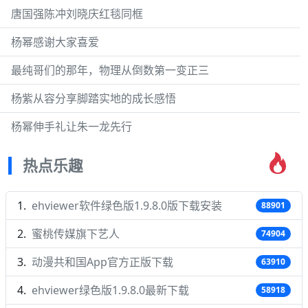
唐国强陈冲刘晓庆红毯同框
杨幂感谢大家喜爱
最纯哥们的那年，物理从倒数第一变正三
杨紫从容分享脚踏实地的成长感悟
杨幂伸手礼让朱一龙先行
热点乐趣
ehviewer软件绿色版1.9.8.0版下载安装
88901
蜜桃传媒旗下艺人
74904
动漫共和国App官方正版下载
63910
ehviewer绿色版1.9.8.0最新下载
58918