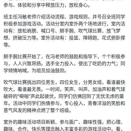
参与、体验和分享中释放压力，放松身心。
班主任冯敏老师介绍活动流程、游戏规则，并号召全班同学
积极参加游戏活动。活动分室内室外两个场地进行，室内活
动有：放松肩膀、喊口号、掰手腕、吹气球比赛、放飞梦
想、挤破压力等。室外活动有：投篮、障碍跑、花式俯卧撑
等。
掰手腕比赛开始了，在冯老师的鼓励和指导下，个个积极参
与，人人兴致昂扬。选手全力投入，使出了吃奶的力气；同
学倾情呐喊，为组员加油鼓劲。
吹气球比赛挑出四位男生，四位女生，分男女组，看谁最快
吹大，看谁最无畏。一时间，笑声、叫声、加油声和着气球
破碎的“噼啪”声此起彼伏，同学们仿佛回到了无忧无虑的童
年。活动中同学们热情参与，专心投入，青春洋溢的笑脸和
意气风发的精神点燃了整个班级。
室外的趣味活动项目新颖、参与面广、趣味性强，把心理、
趣味、合作、快乐等理念融入丰富多彩的游戏活动中。看，