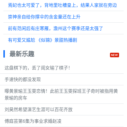
焉妃也太可爱了，背地里吐槽皇上，结果人家就在旁边
崇神亲自给你撑伞的含金量还在上升
前有范闲后有庄寒雁，澹州这个赛季还是太强了
有可爱又尴尬 《似锦》景甜热播剧
最新乐趣
这盘棋下的，丢了闺女输了棋子！
手速快的都没发现
曝黄景瑜王玉雯恋情！此前王玉雯探班王子奇时被指用黄
景瑜的房车
刘昊然希望演艺生涯可以百花齐放
傅庭芸第6集为事业求婚赵凌