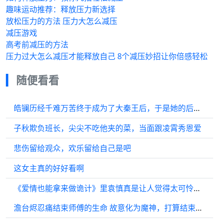
趣味运动推荐：释放压力新选择
放松压力的方法 压力大怎么减压
减压游戏
高考前减压的方法
压力过大怎么减压才能释放自己 8个减压妙招让你倍感轻松
随便看看
皓镧历经千难万苦终于成为了大秦王后，于是她的后宫中晋升之路正式开始
子秋欺负班长，尖尖不吃他夹的菜，当面跟凌霄秀恩爱
悲伤留给观众，欢乐留给自己是吧
这女主真的好好看啊
《爱情也能拿来做诡计》里袁慎真是让人觉得太可怜了…
澹台烬忍痛结束师傅的生命 故意化为魔神，打算结束同悲道的循环