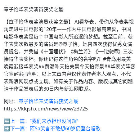
章子怡华表奖演员获奖之最
【章子怡华表奖演员获奖之最】 AI看华表，带你从华表奖视
角走进中国电影的120年——作为中国电影最高荣誉，中国
电影华表奖是每个中国电影人所追逐的梦想。截至目前，获
华表奖次数最多的演员是@章子怡。她曾四次获得优秀女演
员提名，并凭借《十面埋伏》《梅兰芳》《一代宗师》三次
捧得华表奖杯。你还记得这些角色的名字吗？#青岛用最美
晚霞迎接华表奖##黄渤昨天拍美景今天拍奇景##华表奖阵容
官宣#特别声明：以上文章内容仅代表作者本人观点，不代
表新浪网观点或立场。如有关于作品内容、版权或其它问题
请于作品发表后的30日内与新浪网联系。
网址：
章子怡华表奖演员获奖之最
https://klqsh.com/news/view/23725
⬅️上一篇：
“我们来承担也没问题”
➡️下一篇：
阿Sa笑言不敢想60岁仍登台唱歌