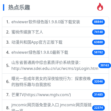
热点乐趣
ehviewer软件绿色版1.9.8.0版下载安装
88844
蜜桃传媒旗下艺人
74148
动漫共和国App官方正版下载
63888
ehviewer绿色版1.9.8.0最新下载
58782
山东省普通高中综合素质评价系统登录：
38163
http://www.sdei.edu.cn/uc/wcms/zpLogin.htm
曝光一些成年男女的深夜愉悦行为：探索夜晚
32046
的独特乐趣与自我放松
芒果TV(https://www.mgtv.com/)
31485
jmcomic网页版免登录入口 jmcomic网页版链
22374
接一览