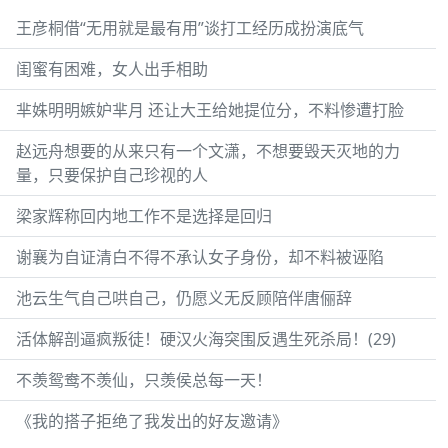
王彦桐借“无用就是最有用”谈打工经历成扮演底气
闺蜜有困难，女人出手相助
芈姝明明嫉妒芈月 还让大王给她提位分，不料惨遭打脸
赵远舟想要的从来只有一个文潇，不想要毁天灭地的力
量，只要保护自己珍视的人
梁家辉称回内地工作不是选择是回归
谢襄为自证清白不得不承认女子身份，却不料被诬陷
池云生气自己哄自己，仍愿义无反顾陪伴唐俪辞
活体解剖逼疯叛徒！硬汉火海突围反遇生死杀局！(29)
不羡鸳鸯不羡仙，只羡侯总每一天！
《我的搭子拒绝了我发出的好友邀请》