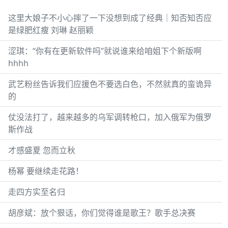
这里大娘子不小心摔了一下没想到成了经典｜知否知否应
是绿肥红瘦 刘琳 赵丽颖
涩琪：“你有在更新软件吗”就说谁来给咱姐下个新版啊
hhhh
武艺粉丝告诉我们应援色不要选白色，不然就真的蛮诡异
的
仗没法打了，越来越多的乌军调转枪口，加入俄军为俄罗
斯作战
才感盛夏 忽而立秋
杨幂 要继续走花路！
走四方实至名归
胡彦斌：放个狠话，你们觉得谁是歌王？歌手总决赛