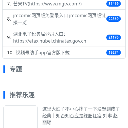
芒果TV(https://www.mgtv.com/)
31469
jmcomic网页版免登录入口 jmcomic网页版链
22369
接一览
湖北电子税务局登录入口：
21176
https://etax.hubei.chinatax.gov.cn
视频号助手app官方版下载
19274
专题
推荐乐趣
这里大娘子不小心摔了一下没想到成了
经典｜知否知否应是绿肥红瘦 刘琳 赵
丽颖