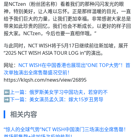
是NCTzen（粉丝团名称）看着我们的那种闪闪发光的眼
神，特别美好，让人难以忘怀。正是那样温暖的目光，一直
给予我们巨大的力量，让我们更加幸福。非常感谢大家总是
带来如此珍贵的回忆，我们也会不断成长，以更好的样子回
报大家。NCTzen，今后也要一直相伴哦。”
与此同时，NCT WISH将于5月17日继续前往新加坡，展开
“2025 NCT WISH ASIA TOUR LOG in”的演出。
网址：
NCT WISH在中国香港也展现出“ONE TOP大势”！首
次单独演出全席售罄盛况空前！
https://klqsh.com/news/view/26895
⬅️上一篇：
俄罗斯美女学习中国功夫，若穿的不
➡️下一篇：
美女演员孟久淇：嫁大15岁丑男导
相关内容
“惊人的全球气势”NCT WISH中国澳门三场演出全席售罄！
首场即售罄+追加场次反响热烈！