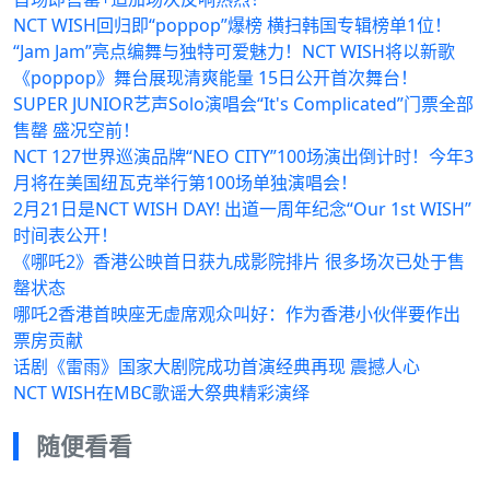
NCT WISH回归即“poppop”爆榜 横扫韩国专辑榜单1位！
“Jam Jam”亮点编舞与独特可爱魅力！NCT WISH将以新歌
《poppop》舞台展现清爽能量 15日公开首次舞台！
SUPER JUNIOR艺声Solo演唱会“It's Complicated”门票全部
售罄 盛况空前！
NCT 127世界巡演品牌“NEO CITY”100场演出倒计时！今年3
月将在美国纽瓦克举行第100场单独演唱会！
2月21日是NCT WISH DAY! 出道一周年纪念“Our 1st WISH”
时间表公开！
《哪吒2》香港公映首日获九成影院排片 很多场次已处于售
罄状态
哪吒2香港首映座无虚席观众叫好：作为香港小伙伴要作出
票房贡献
话剧《雷雨》国家大剧院成功首演经典再现 震撼人心
NCT WISH在MBC歌谣大祭典精彩演绎
随便看看