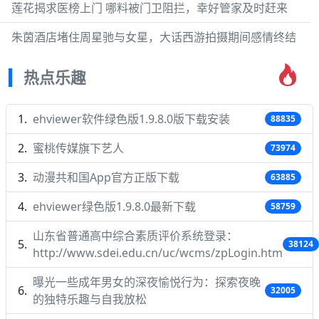
莲花揭求医榜上门 哪料被门卫阻拦，幸好管家及时赶来
朱茵酒店堵住周星驰与女星，大话西游拍摄期间感情终结
热点乐趣
ehviewer软件绿色版1.9.8.0版下载安装
88835
蜜桃传媒旗下艺人
73974
动漫共和国App官方正版下载
63885
ehviewer绿色版1.9.8.0最新下载
58759
山东省普通高中综合素质评价系统登录：
38124
http://www.sdei.edu.cn/uc/wcms/zpLogin.htm
曝光一些成年男女的深夜愉悦行为：探索夜晚
32005
的独特乐趣与自我放松