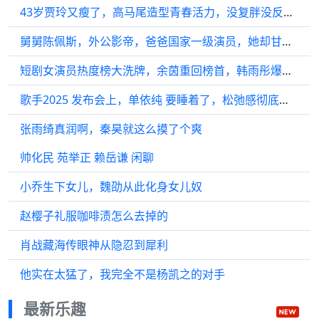
43岁贾玲又瘦了，高马尾造型青春活力，没复胖没反弹反击谣言
舅舅陈佩斯，外公影帝，爸爸国家一级演员，她却甘愿做网红，拒绝成明星
短剧女演员热度榜大洗牌，余茵重回榜首，韩雨彤爆冷跌出前五？
歌手2025 发布会上，单依纯 要睡着了，松弛感彻底拉满
张雨绮真润啊，秦昊就这么摸了个爽
帅化民 苑举正 赖岳谦 闲聊
小乔生下女儿，魏劭从此化身女儿奴
赵樱子礼服咖啡渍怎么去掉的
肖战藏海传眼神从隐忍到犀利
他实在太猛了，我完全不是杨凯之的对手
最新乐趣