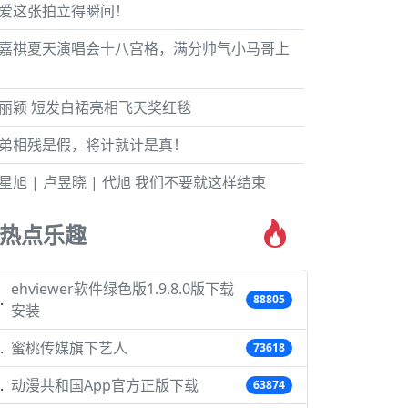
爱这张拍立得瞬间！
嘉祺夏天演唱会十八宫格，满分帅气小马哥上
丽颖 短发白裙亮相飞天奖红毯
弟相残是假，将计就计是真！
星旭 | 卢昱晓 | 代旭 我们不要就这样结束
热点乐趣
ehviewer软件绿色版1.9.8.0版下载
88805
安装
蜜桃传媒旗下艺人
73618
动漫共和国App官方正版下载
63874