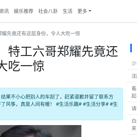
资讯
娱乐推荐
社会八卦
生活
更多
郑耀先竟还有这层身份，令人大吃一惊
，特工六哥郑耀先竟还
大吃一惊
少
沈
看
起
，结果不小心把别人的车刮了，赶紧道歉并留了联系方
风筝，真是人间有暖！ #生活乐趣# #生活分享# #生
请
白
来