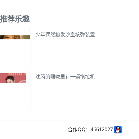
推荐乐趣
少年偶然触发沙皇核弹装置
沈腾的喉咙里有一辆拖拉机
合作QQ：46612027