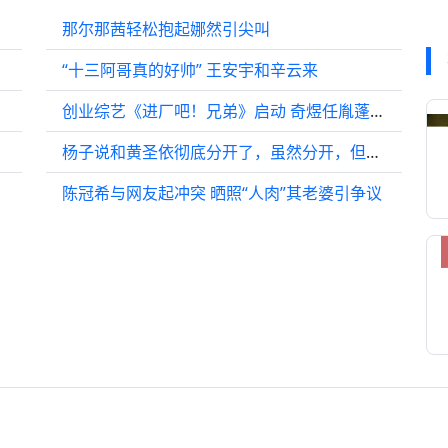
那尔那茜轻松抱起娜然引尖叫
“十三阿哥真的好帅” 王安宇和辛云来
创业综艺《进厂吧！兄弟》启动 奇煜任胤蓬亮相
杨子说和黄圣依彻底分开了，虽然分开，但自己有抽空陪孩子 “黄圣依 ”杨子
陈冠希与网友起冲突 晒照“人肉”其老婆引争议