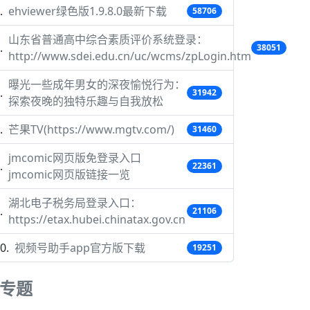
ehviewer绿色版1.9.8.0最新下载
58706
山东省普通高中综合素质评价系统登录：
38051
http://www.sdei.edu.cn/uc/wcms/zpLogin.htm
曝光一些成年男女的深夜愉悦行为：
31942
探索夜晚的独特乐趣与自我放松
芒果TV(https://www.mgtv.com/)
31460
jmcomic网页版免登录入口
22361
jmcomic网页版链接一览
湖北电子税务局登录入口：
21106
https://etax.hubei.chinatax.gov.cn
视频号助手app官方版下载
19251
专题