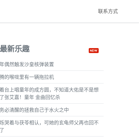
联系方式
最新乐趣
年偶然触发沙皇核弹装置
腾的喉咙里有一辆拖拉机
着台上唱童年的成方圆，不知道大佑是不是想
了张艾嘉！童年 金曲回忆杀
务必清醒的拯救自己于水火之中
烁哭着与茯苓相认，可她的玄龟师父再也回不
了