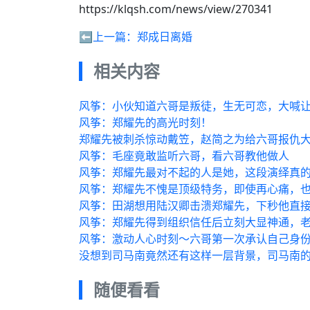
https://klqsh.com/news/view/270341
⬅️上一篇：
郑成日离婚
相关内容
风筝：小伙知道六哥是叛徒，生无可恋，大喊
风筝：郑耀先的高光时刻！
郑耀先被刺杀惊动戴笠，赵简之为给六哥报仇
风筝：毛座竟敢监听六哥，看六哥教他做人
风筝：郑耀先最对不起的人是她，这段演绎真
风筝：郑耀先不愧是顶级特务，即使再心痛，
风筝：田湖想用陆汉卿击溃郑耀先，下秒他直
风筝：郑耀先得到组织信任后立刻大显神通，
风筝：激动人心时刻～六哥第一次承认自己身
没想到司马南竟然还有这样一层背景，司马南
随便看看