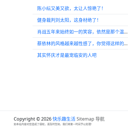
陈小纭又美又欲，太让人惊艳了！
健身裁判刘太阳，这身材绝了！
肖战五年来始终如一的笑容，依然是那个温暖的你呀 祝福肖战一切顺利！
蔡依林的风格越来越性感了，你觉得这样的她如何？ 娱乐星闻 女神
其实怀庆才是最宠临安的人吧
Copyright © 2026
快乐趣生活
Sitemap
导航
如本站内容对您造成了侵权，请及时告知，我们将第一时间予以处理!