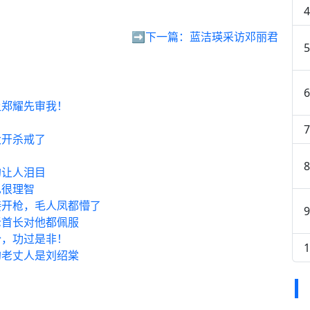
➡️下一篇：
蓝洁瑛采访邓丽君
让郑耀先审我！
大开杀戒了
的让人泪目
也很理智
接开枪，毛人凤都懵了
老首长对他都佩服
份，功过是非！
的老丈人是刘绍棠