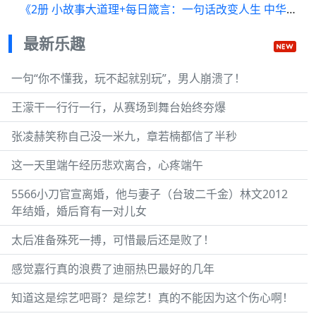
《2册 小故事大道理+每日箴言：一句话改变人生 中华名人名言警句人生的格言哲理智慧书籍》 【简介
最新乐趣
一句“你不懂我，玩不起就别玩”，男人崩溃了！
王濛干一行行一行，从赛场到舞台始终夯爆
张凌赫笑称自己没一米九，章若楠都信了半秒
这一天里端午经历悲欢离合，心疼端午
5566小刀官宣离婚，他与妻子（台玻二千金）林文2012
年结婚，婚后育有一对儿女
太后准备殊死一搏，可惜最后还是败了！
感觉嘉行真的浪费了迪丽热巴最好的几年
知道这是综艺吧哥？是综艺！真的不能因为这个伤心啊！