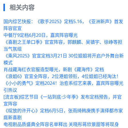
相关内容
国内综艺快报：《歌手2025》定档5.16，《亚洲新声》首发
阵容官宣
中餐厅9定档6月20日，嘉宾阵容曝光
《喜剧之王单口季》官宣阵容，郭麒麟、吴镇宇、徐峥等担
当气氛组
《乘风2025》官宣定档3月21日 30位姐姐将开启户外舞台新
模式
肖战藏海红衣官服造型曝光，新剧《藏海传》定档
《浪姐6》官宣全阵容，2位港姐领衔，4位姐姐已经淘汰！
《小小的勇气》定档2024！治愈系综艺来袭，嘉宾阵容曝光
引热议
[流言板]综艺节目《一站到底·少年季》发布定档预告，并官
宣阵容
《绽放的许开心》定档6月5日，张雨绮韩庚携手演绎都市家
庭新喜剧
电视剧品质盛典全阵容名单释出 关晓彤蒋欣景甜等将现身