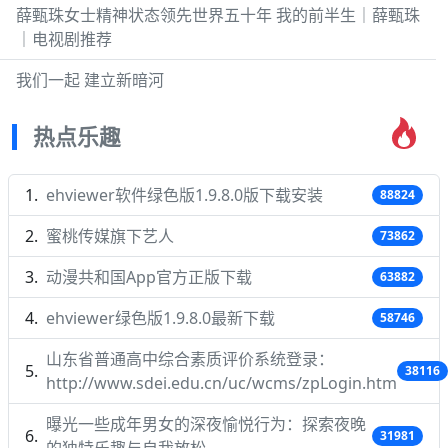
薛甄珠女士精神状态领先世界五十年 我的前半生｜薛甄珠
｜电视剧推荐
我们一起 建立新暗河
热点乐趣
ehviewer软件绿色版1.9.8.0版下载安装
88824
蜜桃传媒旗下艺人
73862
动漫共和国App官方正版下载
63882
ehviewer绿色版1.9.8.0最新下载
58746
山东省普通高中综合素质评价系统登录：
38116
http://www.sdei.edu.cn/uc/wcms/zpLogin.htm
曝光一些成年男女的深夜愉悦行为：探索夜晚
31981