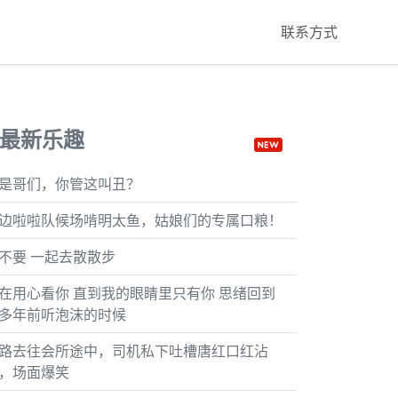
联系方式
最新乐趣
是哥们，你管这叫丑？
边啦啦队候场啃明太鱼，姑娘们的专属口粮！
不要 一起去散散步
在用心看你 直到我的眼睛里只有你 思绪回到
多年前听泡沫的时候
路去往会所途中，司机私下吐槽唐红口红沾
，场面爆笑