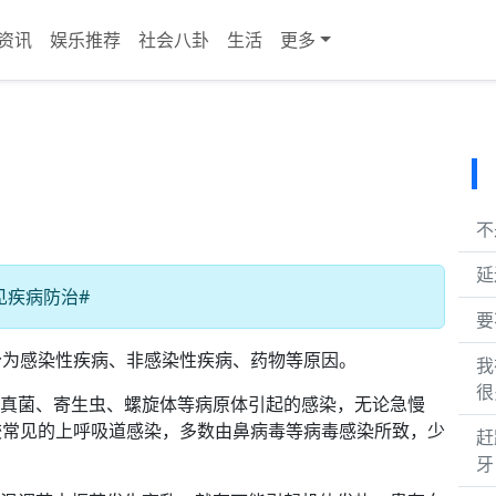
资讯
娱乐推荐
社会八卦
生活
更多
不
延
常见疾病防治#
要
分为感染性疾病、非感染性疾病、药物等原因。
我
很
真菌、寄生虫、螺旋体等病原体引起的感染，无论急慢
较常见的上呼吸道感染，多数由鼻病毒等病毒感染所致，少
赶
。
牙