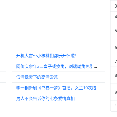
汉良的演技太震撼了
开机大吉～小核桃们都乐开怀啦！
网传庆余年3二皇子或换角，刘端端角色引热议
低清像素下的高清爱意
李一桐新剧《书卷一梦》首播，女主10次结婚10次下线
男人不会告诉你的七条爱情真相