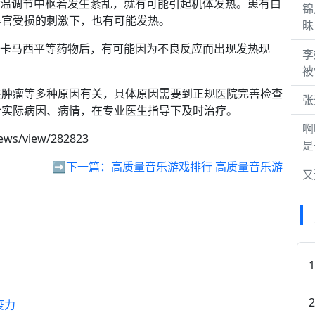
温调节中枢若发生紊乱，就有可能引起机体发热。患有白
锦
器官受损的刺激下，也有可能发热。
昧
卡马西平等药物后，有可能因为不良反应而出现发热现
李
被
性肿瘤等多种原因有关，具体原因需要到正规医院完善检查
张
合实际病因、病情，在专业医生指导下及时治疗。
啊
news/view/282823
是
➡️下一篇：
高质量音乐游戏排行 高质量音乐游
又
疫力