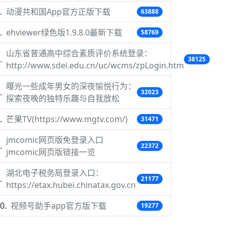
动漫共和国App官方正版下载
63888
ehviewer绿色版1.9.8.0最新下载
58769
山东省普通高中综合素质评价系统登录：
38125
http://www.sdei.edu.cn/uc/wcms/zpLogin.htm
曝光一些成年男女的深夜愉悦行为：
32023
探索夜晚的独特乐趣与自我放松
芒果TV(https://www.mgtv.com/)
31471
jmcomic网页版免登录入口
22372
jmcomic网页版链接一览
湖北电子税务局登录入口：
21177
https://etax.hubei.chinatax.gov.cn
视频号助手app官方版下载
19277