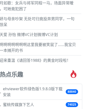
月如歌：女兵与将军同程一马，场面异常暧
，可她竟犯困了
妍与母亲吵架 无处可归竟投奔男同学，一句
惊呆
天爱 孙怡 微博VC计划微博VC计划
啊啊啊啊啊啊啊这里我要被笑鼠了……我宝贝
一本摊开的书
迎来重温《请回答1988》的黄金时段啦！
热点乐趣
ehviewer软件绿色版1.9.8.0版下载
88840
安装
蜜桃传媒旗下艺人
74025