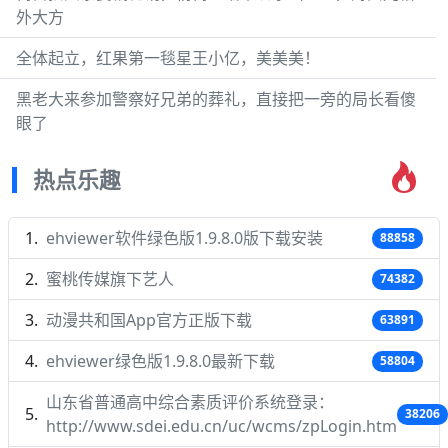
外大方
全体起立，红果第一毯星王小亿，美美美！
黑老大来参加警察好兄弟的葬礼，直接把一旁的局长看傻
眼了
热点乐趣
ehviewer软件绿色版1.9.8.0版下载安装
88858
蜜桃传媒旗下艺人
74382
动漫共和国App官方正版下载
63891
ehviewer绿色版1.9.8.0最新下载
58804
山东省普通高中综合素质评价系统登录：
38206
http://www.sdei.edu.cn/uc/wcms/zpLogin.htm