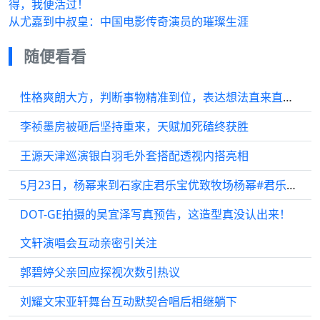
得，我便活过！
从尤嘉到中叔皇：中国电影传奇演员的璀璨生涯
随便看看
性格爽朗大方，判断事物精准到位，表达想法直来直去，观感特别舒服
李祯墨房被砸后坚持重来，天赋加死磕终获胜
王源天津巡演银白羽毛外套搭配透视内搭亮相
5月23日，杨幂来到石家庄君乐宝优致牧场杨幂#君乐宝奶粉溯源
DOT-GE拍摄的吴宜泽写真预告，这造型真没认出来！
文轩演唱会互动亲密引关注
郭碧婷父亲回应探视次数引热议
刘耀文宋亚轩舞台互动默契合唱后相继躺下