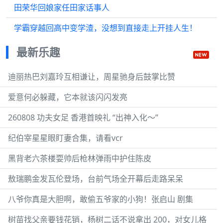
田荣华回娘家任田家话事人
学霸穿越回高中变学渣，没想到直接走上开挂人生！
最新乐趣
迪丽热巴刘嘉玲互相谦让，周星驰身后鼓掌比赞
爱意何必躲藏，它本就该闪闪发亮
260808 功夫女足 香港首映礼 “出神入化～”
纪伯宰星星眼盯妻合集，请看vcr
黑背老六茶楼耍帅后枪林弹雨中护住陈皮
敖瑞鹏金发瓦伦登场，台前气场全开幕后走路呆呆
八爷你真是大胆啊，敢偷五爷家的小狗！张启山 剧集
树苗找父亲要钱花销，杨树二话不说拿出 200，对女儿格