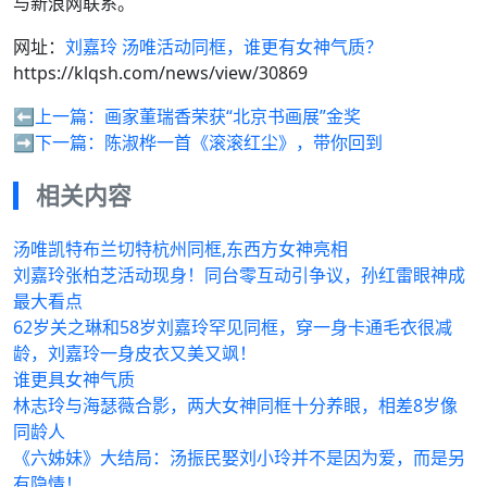
与新浪网联系。
网址：
刘嘉玲 汤唯活动同框，谁更有女神气质？
https://klqsh.com/news/view/30869
⬅️上一篇：
画家董瑞香荣获“北京书画展”金奖
➡️下一篇：
陈淑桦一首《滚滚红尘》，带你回到
相关内容
汤唯凯特布兰切特杭州同框,东西方女神亮相
刘嘉玲张柏芝活动现身！同台零互动引争议，孙红雷眼神成
最大看点
62岁关之琳和58岁刘嘉玲罕见同框，穿一身卡通毛衣很减
龄，刘嘉玲一身皮衣又美又飒！
谁更具女神气质
林志玲与海瑟薇合影，两大女神同框十分养眼，相差8岁像
同龄人
《六姊妹》大结局：汤振民娶刘小玲并不是因为爱，而是另
有隐情！