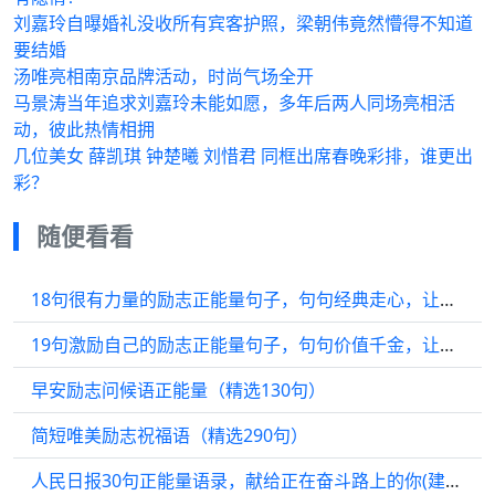
刘嘉玲自曝婚礼没收所有宾客护照，梁朝伟竟然懵得不知道
要结婚
汤唯亮相南京品牌活动，时尚气场全开
马景涛当年追求刘嘉玲未能如愿，多年后两人同场亮相活
动，彼此热情相拥
几位美女 薛凯琪 钟楚曦 刘惜君 同框出席春晚彩排，谁更出
彩？
随便看看
18句很有力量的励志正能量句子，句句经典走心，让人充满希望
19句激励自己的励志正能量句子，句句价值千金，让你信心满满
早安励志问候语正能量（精选130句）
简短唯美励志祝福语（精选290句）
人民日报30句正能量语录，献给正在奋斗路上的你(建议收藏)