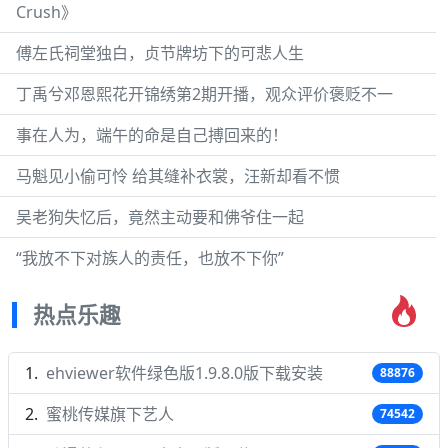
Crush》
傅左氏祠堂独白，贞节牌坊下的可悲人生
丁禹兮邓恩熙花开锦绣第2期开播，观众评价褒贬不一
事在人为，端午的命是自己搏回来的！
马魁见小偷可怜 给其缝补衣裳，汪新却看不惯
吴老狗失忆后，竟然主动要和佛爷住一起
“我放不下对族人的责任，也放不下你”
热点乐趣
ehviewer软件绿色版1.9.8.0版下载安装
88876
蜜桃传媒旗下艺人
74542