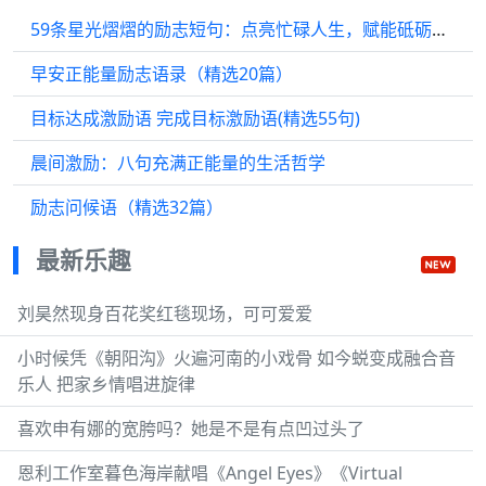
59条星光熠熠的励志短句：点亮忙碌人生，赋能砥砺前行
早安正能量励志语录（精选20篇）
目标达成激励语 完成目标激励语(精选55句)
晨间激励：八句充满正能量的生活哲学
励志问候语（精选32篇）
最新乐趣
刘昊然现身百花奖红毯现场，可可爱爱
小时候凭《朝阳沟》火遍河南的小戏骨 如今蜕变成融合音
乐人 把家乡情唱进旋律
喜欢申有娜的宽胯吗？她是不是有点凹过头了
恩利工作室暮色海岸献唱《Angel Eyes》《Virtual