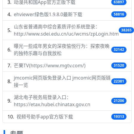
动漫共和国App官方正版下载
63897
ehviewer绿色版1.9.8.0最新下载
58816
山东省普通高中综合素质评价系统登录：
38265
http://www.sdei.edu.cn/uc/wcms/zpLogin.htm
曝光一些成年男女的深夜愉悦行为：探索夜晚
32142
的独特乐趣与自我放松
芒果TV(https://www.mgtv.com/)
31520
jmcomic网页版免登录入口 jmcomic网页版链
22381
接一览
湖北电子税务局登录入口：
21206
https://etax.hubei.chinatax.gov.cn
视频号助手app官方版下载
19313
专题