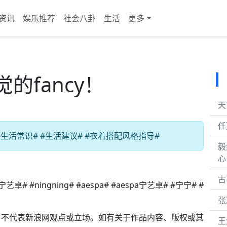
资讯
娱乐推荐
社会八卦
生活
更多
的fancy！
天
任
活常识# #生活建议# #衣着搭配风格指导#
毅
心
古
ngning# #aespa# #aespa宁艺卓# #宁宁# #
张
，不代表新浪网观点或立场。如有关于作品内容、版权或其
王