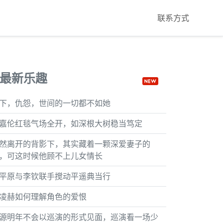
联系方式
最新乐趣
下，仇怨，世间的一切都不如她
嘉伦红毯气场全开，如深根大树稳当笃定
然离开的背影下，其实藏着一颗深爱妻子的
，可这时候他顾不上儿女情长
平原与李钦联手搅动平遥典当行
凌赫如何理解角色的爱恨
源明年不会以巡演的形式见面，巡演看一场少