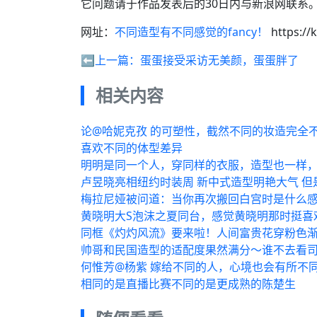
它问题请于作品发表后的30日内与新浪网联系
网址：
不同造型有不同感觉的fancy！
https://
⬅️上一篇：
蛋蛋接受采访无美颜，蛋蛋胖了
相关内容
论@哈妮克孜 的可塑性，截然不同的妆造完全
喜欢不同的体型差异
明明是同一个人，穿同样的衣服，造型也一样
卢昱晓亮相纽约时装周 新中式造型明艳大气 但
梅拉尼娅被问道：当你再次搬回白宫时是什么
黄晓明大S泡沫之夏同台，感觉黄晓明那时挺喜
同框《灼灼风流》要来啦！人间富贵花穿粉色
帅哥和民国造型的适配度果然满分～谁不去看
何惟芳@杨紫 嫁给不同的人，心境也会有所不同 
相同的是直播比赛不同的是更成熟的陈楚生