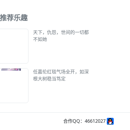
推荐乐趣
天下，仇怨，世间的一切都
不如她
任嘉伦红毯气场全开，如深
根大树稳当笃定
合作QQ：46612027