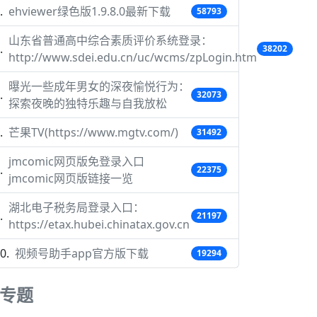
ehviewer绿色版1.9.8.0最新下载
58793
山东省普通高中综合素质评价系统登录：
38202
http://www.sdei.edu.cn/uc/wcms/zpLogin.htm
曝光一些成年男女的深夜愉悦行为：
32073
探索夜晚的独特乐趣与自我放松
芒果TV(https://www.mgtv.com/)
31492
jmcomic网页版免登录入口
22375
jmcomic网页版链接一览
湖北电子税务局登录入口：
21197
https://etax.hubei.chinatax.gov.cn
视频号助手app官方版下载
19294
专题