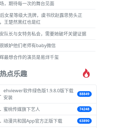
场，期待每一次的舞台见面
5后女星等级大洗牌，虞书欣赵露思势头正
，王楚然黑红也是红
安队长与女特务私会，需要她破坏关键证据
很嫉妒他们老师有baby微信
辉最想合作的演员是易烊千玺
热点乐趣
ehviewer软件绿色版1.9.8.0版下载
88849
安装
蜜桃传媒旗下艺人
74248
动漫共和国App官方正版下载
63890