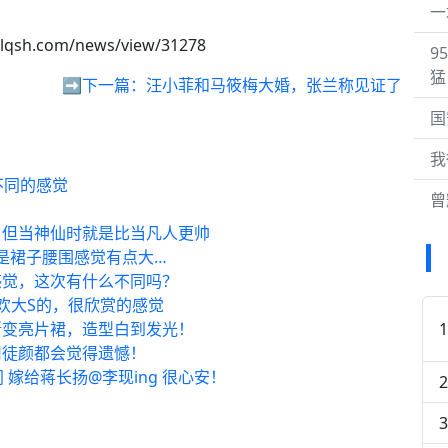
。
一
klqsh.com/news/view/31278
9
猛
➡️下一篇：
汪小菲和马筱梅大婚，张兰称见证了
国
我
不同的感觉
曾
，但当神仙时就是比当凡人更帅
是裙子腰围感觉有点大…
感觉，这次有什么不同吗？
欢大S的，很欣赏的感觉
渐变亮片裙，造型白到发光！
司徒颜都会觉得遗憾！
嫁给蒋长扬@李现ing 很心安！