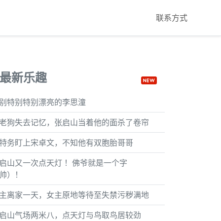
联系方式
最新乐趣
别特别特别漂亮的李思潼
老狗失去记忆，张启山当着他的面杀了卷帘
特务盯上宋卓文，不知他有双胞胎哥哥
启山又一次点天灯 ！佛爷就是一个字
帅）！
主离家一天，女主原地等待至失禁污秽满地
启山气场两米八，点天灯与鸟取鸟居较劲