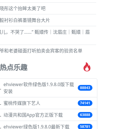
晓彤这个抬眸太美了吧
毅衬衫白裤墨镜舞台大片
嬛儿，不哭了……” 甄嬛传｜沈眉庄｜甄嬛｜眉
爷和老婆碰面打听拍卖会宾客的验资名单
热点乐趣
ehviewer软件绿色版1.9.8.0版下载
88843
安装
蜜桃传媒旗下艺人
74141
动漫共和国App官方正版下载
63888
ehviewer绿色版1.9.8.0最新下载
58781