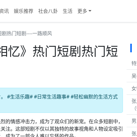
资讯
娱乐推荐
社会八卦
生活
更多
热门短剧----一路顺风
相忆》热门短剧热门短
特
吴
女
 #生活乐趣# #日常生活趣事# #轻松幽默的生活方式
张
（
男
强烈的情感冲击力，成为了观众们的新宠。在众多短剧中，
泛关注。这部短剧不仅以其独特的故事视角和人物设定吸引
张
素，成为了一部令人难以忘怀的作品。