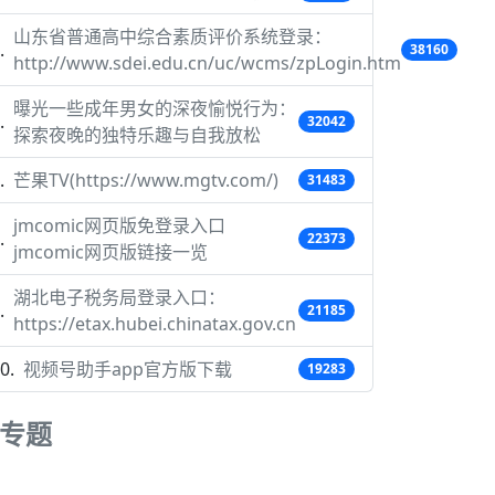
山东省普通高中综合素质评价系统登录：
38160
http://www.sdei.edu.cn/uc/wcms/zpLogin.htm
曝光一些成年男女的深夜愉悦行为：
32042
探索夜晚的独特乐趣与自我放松
芒果TV(https://www.mgtv.com/)
31483
jmcomic网页版免登录入口
22373
jmcomic网页版链接一览
湖北电子税务局登录入口：
21185
https://etax.hubei.chinatax.gov.cn
视频号助手app官方版下载
19283
专题