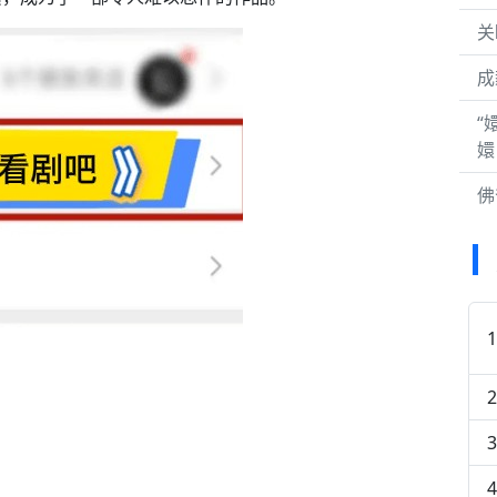
关
成
“
嬛
佛