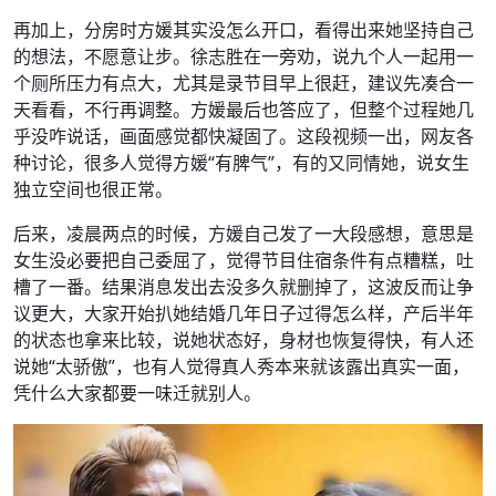
再加上，分房时方媛其实没怎么开口，看得出来她坚持自己
的想法，不愿意让步。徐志胜在一旁劝，说九个人一起用一
个厕所压力有点大，尤其是录节目早上很赶，建议先凑合一
天看看，不行再调整。方媛最后也答应了，但整个过程她几
乎没咋说话，画面感觉都快凝固了。这段视频一出，网友各
种讨论，很多人觉得方媛“有脾气”，有的又同情她，说女生
独立空间也很正常。
后来，凌晨两点的时候，方媛自己发了一大段感想，意思是
女生没必要把自己委屈了，觉得节目住宿条件有点糟糕，吐
槽了一番。结果消息发出去没多久就删掉了，这波反而让争
议更大，大家开始扒她结婚几年日子过得怎么样，产后半年
的状态也拿来比较，说她状态好，身材也恢复得快，有人还
说她“太骄傲”，也有人觉得真人秀本来就该露出真实一面，
凭什么大家都要一味迁就别人。