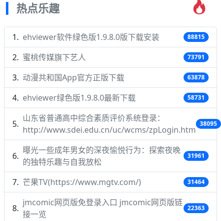
热点乐趣
ehviewer软件绿色版1.9.8.0版下载安装
88815
蜜桃传媒旗下艺人
73791
动漫共和国App官方正版下载
63878
ehviewer绿色版1.9.8.0最新下载
58731
山东省普通高中综合素质评价系统登录：
38095
http://www.sdei.edu.cn/uc/wcms/zpLogin.htm
曝光一些成年男女的深夜愉悦行为：探索夜晚
31961
的独特乐趣与自我放松
芒果TV(https://www.mgtv.com/)
31464
jmcomic网页版免登录入口 jmcomic网页版链
22363
接一览