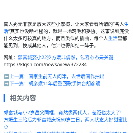
真人秀无非就是放大这些小摩擦，让大家看看所谓的“名人
生
活
”其实也没啥神秘的，就是一地鸡毛和妥协。这事说到底没
什么太多可较真的地方，而且类似的插曲，每个人
生活
里都
能见到，换成其他人，估计也得纠结一阵子。
网址：
郭富城娶小22岁方媛非偶然，包容心态是关键
https://klqsh.com/news/view/372284
⬅️上一篇：
画家生前无人问津，去世后画作拍出
➡️下一篇：
胡彦斌11年后重回歌手舞台胡彦斌
相关内容
郭富城与小2岁岳父同框，竟然像两代人，差距也太大了!
方媛生三胎后为郭富城庆祝60岁生日，两人状态大好甜蜜比
心