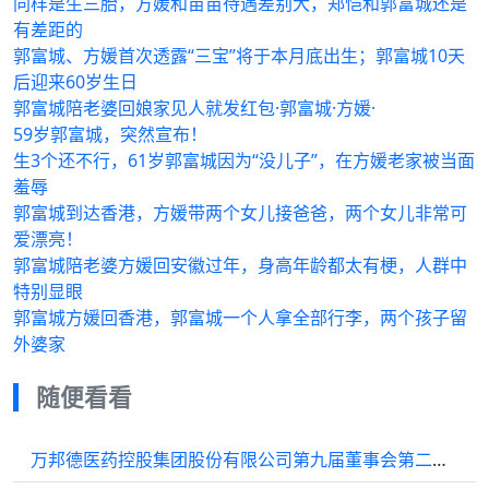
同样是生三胎，方媛和苗苗待遇差别大，郑恺和郭富城还是
有差距的
郭富城、方媛首次透露“三宝”将于本月底出生；郭富城10天
后迎来60岁生日
郭富城陪老婆回娘家见人就发红包·郭富城·方媛·
59岁郭富城，突然宣布！
生3个还不行，61岁郭富城因为“没儿子”，在方媛老家被当面
羞辱
郭富城到达香港，方媛带两个女儿接爸爸，两个女儿非常可
爱漂亮！
郭富城陪老婆方媛回安徽过年，身高年龄都太有梗，人群中
特别显眼
郭富城方媛回香港，郭富城一个人拿全部行李，两个孩子留
外婆家
随便看看
万邦德医药控股集团股份有限公司第九届董事会第二十次会议决议公告