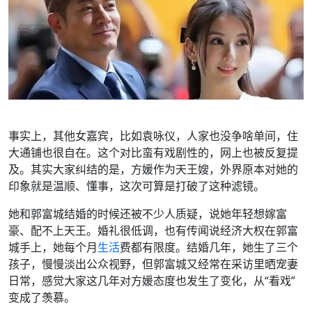
事实上，其他女嘉宾，比如袁咏仪，人家也没争啥单间，住
大通铺也很自在。这个对比蛮有戏剧性的，网上也被反复提
及。其实大家纠结的是，方媛作为天王嫂，外界原本对她的
印象就是温顺、懂事，这次可算是打破了这种滤镜。
她和郭富城结婚的时候还被不少人质疑，说她年轻想嫁富
豪、配不上天王。婚礼很低调，也有传闻说经济大权在郭富
城手上，她每个月
生活
费都有限度。结婚几年，她生了三个
孩子，慢慢淡出公众视野，但郭富城又经常在采访里晒宠妻
日常，感觉大家这几年对方媛态度也发生了变化，从“看戏”
变成了羡慕。