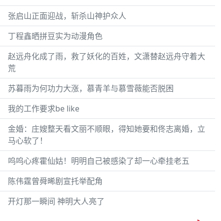
张启山正面迎战，斩杀山神护众人
丁程鑫晒拼豆实为动漫角色
赵远舟化成了雨，救了妖化的百姓，文潇替赵远舟守着大
荒
苏暮雨为何功力大涨，慕青羊与慕雪薇能否脱困
我的工作要求be like
金婚：庄嫂整天看文丽不顺眼，得知她要和佟志离婚，立
马心软了！
呜呜心疼霍仙姑！明明自己被感染了却一心牵挂老五
陈伟霆曾舜晞剧宣托举配角
开灯那一瞬间 神明大人亮了