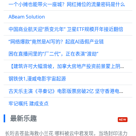
一个小摊也能带火一座城？网红摊位的流量密码是什么
ABeam Solution
中国商业航天迎“质变元年” 卫星ETF规模开年接近翻倍
“网络爆款”竟然是AI写的？起底AI造假产业链
困在直播间里的“厂二代”，正在表演“渡劫”
【建筑许可大幅滑坡，加拿大房地产投资前景蒙上阴影】 ⑴ 加
钢铁侠1,漫威电影宇宙起源
古天乐主演《寻秦记》电影版票房破2亿 坚守香港电影工业
牢记嘱托 建成支点
最新乐趣
长珩去苍盐海救小兰花 哪料被云中君发现，当场封印法力