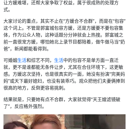
让方媛难堪，还帮大家争取了权益，属于很成熟的处理方
式。
大家讨论的重点，其实不止在“方媛合不合群”，而是在“包容”
这个词上。不管是郭富城包容方媛，还是方媛要不要包容集
体，作为公众人物，这种话题分分钟就会上热搜。郭富城之
前一直很宠方媛，哪怕她北上录节目都陪着，做牛做马当“奶
爸”，新闻都能看得到。
可婚姻
生活
和综艺不同，
生活
中的包容不是单方面一直迁
就，更不是谁都能无条件让步，尤其在合住环境下，这更敏
感。方媛这次坚持，也是很真实的一面，她没有扮演“完美妈
妈”或天下最好媳妇，也没有装乖巧。观众把他们夫妻俩捧到
很高的地方，反倒更容易挑刺。
结果就是，只要她有点不合群，大家就觉得“天王嫂滤镜破
了”，反应格外强烈。