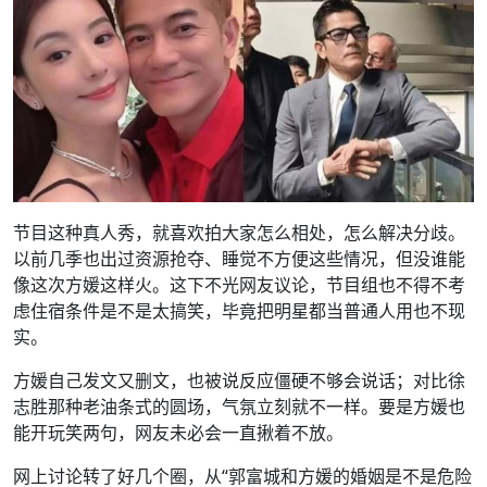
节目这种真人秀，就喜欢拍大家怎么相处，怎么解决分歧。
以前几季也出过资源抢夺、睡觉不方便这些情况，但没谁能
像这次方媛这样火。这下不光网友议论，节目组也不得不考
虑住宿条件是不是太搞笑，毕竟把明星都当普通人用也不现
实。
方媛自己发文又删文，也被说反应僵硬不够会说话；对比徐
志胜那种老油条式的圆场，气氛立刻就不一样。要是方媛也
能开玩笑两句，网友未必会一直揪着不放。
网上讨论转了好几个圈，从“郭富城和方媛的婚姻是不是危险