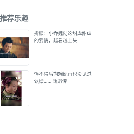
推荐乐趣
折腰：小乔魏劭这甜虐甜虐
的爱情，越看越上头
怪不得后期端妃再也没见过
甄嬛…… 甄嬛传