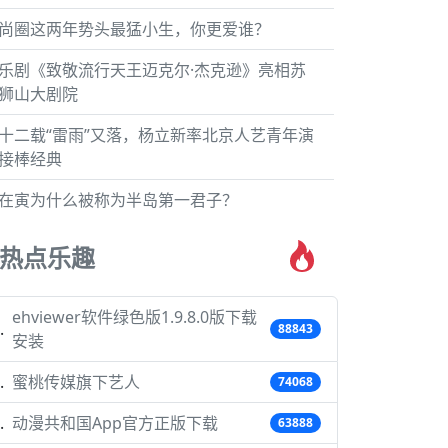
尚圈这两年势头最猛小生，你更爱谁？
乐剧《致敬流行天王迈克尔·杰克逊》亮相苏
狮山大剧院
十二载“雷雨”又落，杨立新率北京人艺青年演
接棒经典
在寅为什么被称为半岛第一君子？
热点乐趣
ehviewer软件绿色版1.9.8.0版下载
88843
安装
蜜桃传媒旗下艺人
74068
动漫共和国App官方正版下载
63888