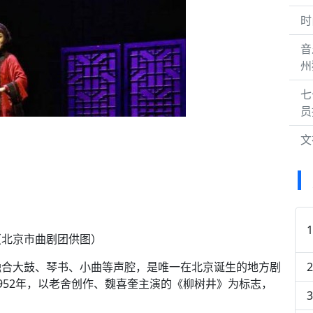
时
音
州
七
员
文
（北京市曲剧团供图）
融合大鼓、琴书、小曲等声腔，是唯一在北京诞生的地方剧
952年，以老舍创作、魏喜奎主演的《柳树井》为标志，