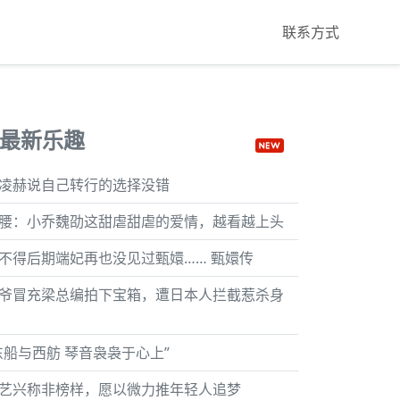
联系方式
最新乐趣
凌赫说自己转行的选择没错
腰：小乔魏劭这甜虐甜虐的爱情，越看越上头
不得后期端妃再也没见过甄嬛…… 甄嬛传
爷冒充梁总编拍下宝箱，遭日本人拦截惹杀身
东船与西舫 琴音袅袅于心上”
艺兴称非榜样，愿以微力推年轻人追梦