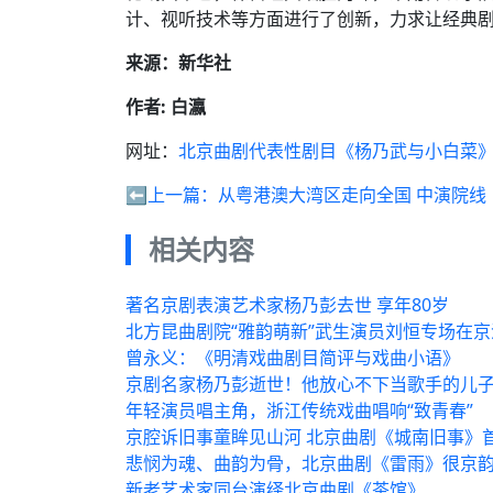
计、视听技术等方面进行了创新，力求让经典
来源：新华社
作者: 白瀛
网址：
北京曲剧代表性剧目《杨乃武与小白菜
⬅️上一篇：
从粤港澳大湾区走向全国 中演院线
相关内容
著名京剧表演艺术家杨乃彭去世 享年80岁
北方昆曲剧院“雅韵萌新”武生演员刘恒专场在京
曾永义：《明清戏曲剧目简评与戏曲小语》
京剧名家杨乃彭逝世！他放心不下当歌手的儿
年轻演员唱主角，浙江传统戏曲唱响“致青春”
京腔诉旧事童眸见山河 北京曲剧《城南旧事》
悲悯为魂、曲韵为骨，北京曲剧《雷雨》很京
新老艺术家同台演绎北京曲剧《茶馆》