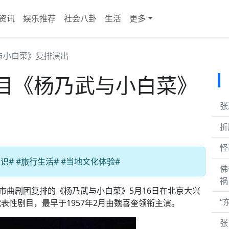
资讯
娱乐推荐
社会八卦
生活
更多
与小白菜》复排演出
目《杨乃武与小白菜》
张
折
怪
# #旅行生活# #当地文化体验#
佛
祸
市曲剧团复排的《杨乃武与小白菜》5月16日在北京大兴
“
表性剧目，最早于1957年2月由魏喜奎领衔主演。
张