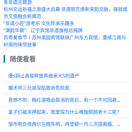
条非遗主题游
杭州文运祈福之旅盛大启幕 非遗铜艺焕新宋韵文脉，铸就城
市文旅融合新典范
“非遗小匠”游考乐 文化传承乐趣多
“满韵华裳”：辽宁宾馆非遗旗袍坊揭牌
苏粤美食节丨苏州南园宾馆联袂广州东方宾馆，重续江南与
岭南的味觉故事
随便看看
爆s妈让具俊晔放弃继承大S的遗产
魔术师三兄弟深陷致命危险局
意想不到：韩红演唱会取消的背后，有一个不可回避的真实原因
皇子们被关押起来，图里琛为什么唯独照顾老十三呢？
邹市明负债两亿左眼失明，冉莹颖一月三次提离婚，只能同享福不能共苦