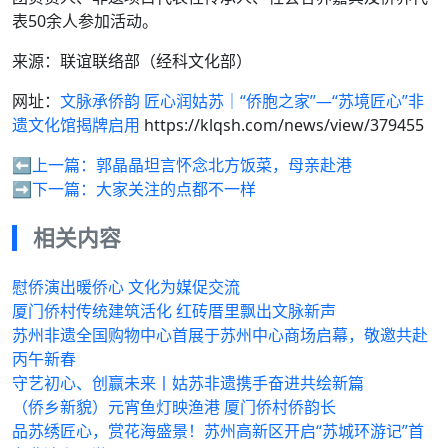
表50余人参加活动。
来源：联谊联络部（经科文化部）
网址：
文脉承侨韵 匠心润姑苏｜“侨胞之家”—“苏境匠心”非
遗文化馆揭牌启用
https://klqsh.com/news/view/379455
⬅️上一篇：
郭晶晶坦言怀念北方饭菜，母亲赴港
➡️下一篇：
大家关注的点都不一样
相关内容
慰侨演出暖侨心 文化为媒促交流
厦门侨村传统建筑活化 红砖厝里飘出文脉新声
苏州非遗全国购物中心首展于苏州中心商场启幕，敬邀共赴
丙午新春
守艺初心、创赢未来丨姑苏非遗携手奋进共绘新篇
（侨乡新貌）元宵鱼灯映渔港 厦门侨村侨韵长
品苏绣匠心，赏花海盛景！苏州高新区开启“苏城环游记”首