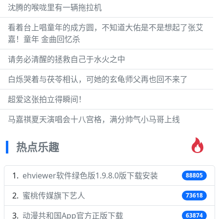
沈腾的喉咙里有一辆拖拉机
看着台上唱童年的成方圆，不知道大佑是不是想起了张艾
嘉！童年 金曲回忆杀
请务必清醒的拯救自己于水火之中
白烁哭着与茯苓相认，可她的玄龟师父再也回不来了
超爱这张拍立得瞬间！
马嘉祺夏天演唱会十八宫格，满分帅气小马哥上线
热点乐趣
ehviewer软件绿色版1.9.8.0版下载安装
88805
蜜桃传媒旗下艺人
73618
动漫共和国App官方正版下载
63874