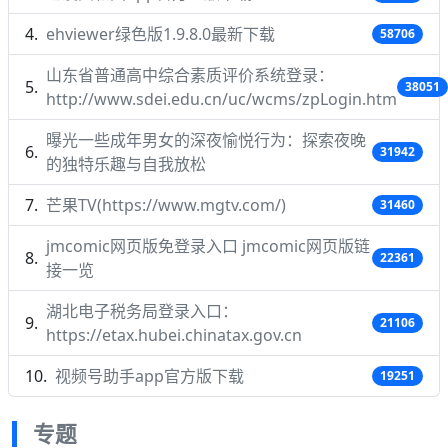
ehviewer绿色版1.9.8.0最新下载
58706
山东省普通高中综合素质评价系统登录：
38051
http://www.sdei.edu.cn/uc/wcms/zpLogin.htm
曝光一些成年男女的深夜愉悦行为：探索夜晚
31942
的独特乐趣与自我放松
芒果TV(https://www.mgtv.com/)
31460
jmcomic网页版免登录入口 jmcomic网页版链
22361
接一览
湖北电子税务局登录入口：
21106
https://etax.hubei.chinatax.gov.cn
视频号助手app官方版下载
19251
专题