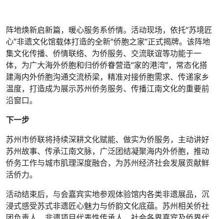
阵地焕新启新篇，暖心服务系侨情。活动现场，依托“苏境匠
心”非遗文化馆载体打造的全新“侨胞之家”正式揭牌。该阵地
集文化传播、侨情联络、为侨服务、交流联谊等功能于一
体，为广大海外侨胞和归侨侨眷营造“家的港湾”，常态化搭
建海内外侨胞沟通交流桥梁，精准对接侨胞需求、传递家乡
温度，打造成为展示苏州侨务服务、传播江南文化的重要前
沿窗口。
下一步
苏州市侨联将持续深耕文化赋能、做实为侨服务，主动讲好
苏州故事、传承江南文脉，广泛团结凝聚海内外侨胞，推动
侨务工作与城市肌理深度融合，为苏州经济社会发展贡献鲜
活侨力。
活动结束后，与会嘉宾实地参观体验馆内各类非遗展品，沉
浸式感受苏式非遗匠心魅力与侨韵文化底蕴。苏州相关侨社
团负责人、非遗项目代表性传承人、社会各界嘉宾及侨界代