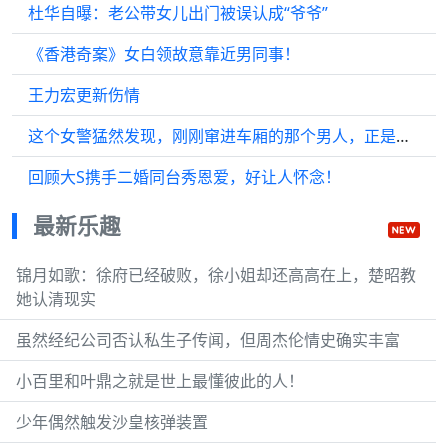
杜华自曝：老公带女儿出门被误认成“爷爷”
《香港奇案》女白领故意靠近男同事！
王力宏更新伤情
这个女警猛然发现，刚刚窜进车厢的那个男人，正是上级要抓的特务
回顾大S携手二婚同台秀恩爱，好让人怀念！
最新乐趣
锦月如歌：徐府已经破败，徐小姐却还高高在上，楚昭教
她认清现实
虽然经纪公司否认私生子传闻，但周杰伦情史确实丰富
小百里和叶鼎之就是世上最懂彼此的人！
少年偶然触发沙皇核弹装置