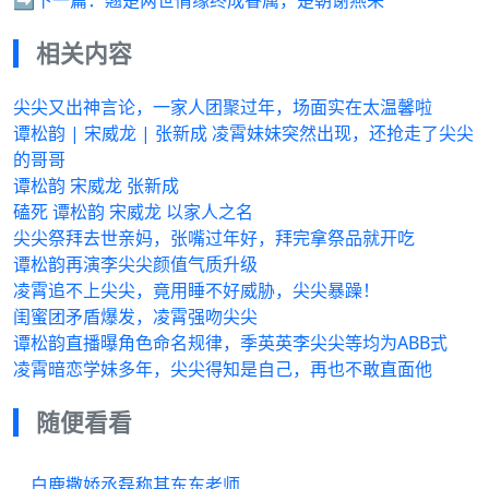
相关内容
尖尖又出神言论，一家人团聚过年，场面实在太温馨啦
谭松韵 | 宋威龙 | 张新成 凌霄妹妹突然出现，还抢走了尖尖
的哥哥
谭松韵 宋威龙 张新成
磕死 谭松韵 宋威龙 以家人之名
尖尖祭拜去世亲妈，张嘴过年好，拜完拿祭品就开吃
谭松韵再演李尖尖颜值气质升级
凌霄追不上尖尖，竟用睡不好威胁，尖尖暴躁！
闺蜜团矛盾爆发，凌霄强吻尖尖
谭松韵直播曝角色命名规律，季英英李尖尖等均为ABB式
凌霄暗恋学妹多年，尖尖得知是自己，再也不敢直面他
随便看看
白鹿撒娇丞磊称其东东老师