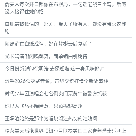
俞夫人每次开口都像在布棋局，一句话能绕三个弯，后宅
没人接得住她的招
白鹿最被低估的一部剧，带火了所有人，却没有带火这部
剧
陌离消亡白烁成神，好在梵樾最后复活了
尤长靖演唱闭嘴跳舞，简单编曲引期待
今日份新鲜的徐明浩 去探班啦 这一身黑咪好帅
歌手2026总决赛音源，声线交织打造全新故事线
时代少年团演唱会七名倒卖门票黄牛被警方抓获
你以为飞鸟不晓倦意，只顾振翅高翔
王承渲始终是那个为唱跳倾注热忱的姑娘啊
格莱美天后携世界顶级小号联袂美国国家青年爵士乐团上