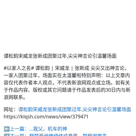
谭松韵宋威龙张新成团聚过年,尖尖神言论引温馨场面
#以家人之名# 谭松韵 | 宋威龙 | 张新成 尖尖又出神言论，
一家人团聚过年，场面实在太温馨啦特别声明：以上文章内
容仅代表作者本人观点，不代表新浪网观点或立场。如有关
于作品内容、版权或其它问题请于作品发表后的30日内与新
浪网联系。
网址：
谭松韵宋威龙张新成团聚过年,尖尖神言论引温馨场面
https://klqsh.com/news/view/379471
⬅️上一篇：
…我父，机车的神
➡️下一篇：
翘楚两世情缘终成眷属，楚朝谢燕来