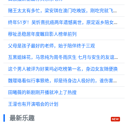
赌王太太有多忙，梁安琪在澳门吃晚饭，刚吃完就飞回香港开会！
终年51岁！吴忻熹抗癌两年遗憾离世，原定返乡陪女儿过节成永久遗憾
穆祉丞稳居年度瞩目影人榜单前列
父母是孩子最好的老师，始于陪伴终于三观
互黑姐妹花，马思纯为周冬雨庆生 七月与安生的友谊令人羡慕
这个男人被评为好莱坞必吃榜第一名，身边女友随便换
魏璎珞看似行事狠绝，却是待身边人极好的，谁伤害她在乎的人，她就加倍奉还
田曦薇的新剧刚开播就冲上了热搜
王濛也有开演唱会的计划
最新乐趣