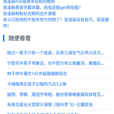
张凌赫mai章昊李宛妲同框照
张凌赫真是学霸本霸，拍戏还能get新技能？
张凌赫和粉丝合照的出片速度
老公已经帅的不知天地为何物了！张凌赫没有技巧，就是硬
帅！
随便看看
杨过一辈子只有一个徒弟，后来江湖名气比师父还大，武功也比他高
宁愿花半辈子骂鲁迅，也不愿为老公做羹汤，离婚后在孤独中逝去
林子祥叶蒨文142岁超强唱跳组合
卡梅隆用生孩子比喻阿凡达3上映
姚明、李娜、周冠宇亮相，融合慈善晚宴展现体育互助精神
朱美吉星光大赏即兴演唱《我叫李飞》引爆现场