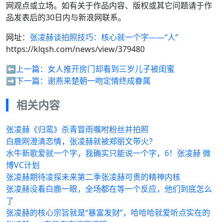
网观点或立场。如有关于作品内容、版权或其它问题请于作
品发表后的30日内与新浪网联系。
网址：
张凌赫谈拍照技巧：核心就一个字——“人”
https://klqsh.com/news/view/379480
⬅️上一篇：
女人推开房门却看到三岁儿子被闺蜜
➡️下一篇：
谢燕来楚朝一吻定情终成眷属
相关内容
张凌赫《归鸾》杀青冒雨嘱咐粉丝并拍照
白鹿刚澄清恋情，张凌赫就被郑丽文带火？
水牛新歌爱就一个字，我确实只能说一个字，6！张凌赫 微
博VC计划
张凌赫期待凌探未来第二季张凌赫可贵的精神内核
张凌赫没看白鹿一眼，全场都在等一个反应，他们到底怎么
了
张凌赫的核心宗旨就是“暴富发财”，哈哈哈就爱听点实在的