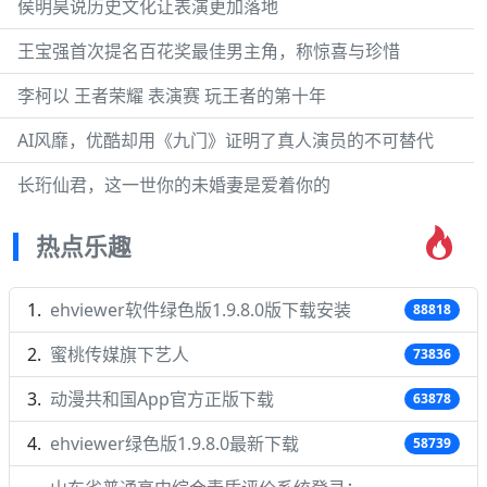
侯明昊说历史文化让表演更加落地
王宝强首次提名百花奖最佳男主角，称惊喜与珍惜
李柯以 王者荣耀 表演赛 玩王者的第十年
AI风靡，优酷却用《九门》证明了真人演员的不可替代
长珩仙君，这一世你的未婚妻是爱着你的
热点乐趣
ehviewer软件绿色版1.9.8.0版下载安装
88818
蜜桃传媒旗下艺人
73836
动漫共和国App官方正版下载
63878
ehviewer绿色版1.9.8.0最新下载
58739