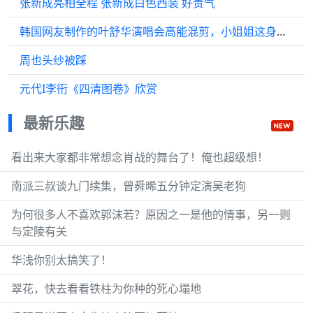
张新成亮相全程 张新成白色西装 好贵气
韩国网友制作的叶舒华演唱会高能混剪，小姐姐这身材太养眼了
周也头纱被踩
元代Ι李衎《四清图卷》欣赏
最新乐趣
看出来大家都非常想念肖战的舞台了！俺也超级想！
南派三叔谈九门续集，曾舜晞五分钟定演吴老狗
为何很多人不喜欢郭沫若？原因之一是他的情事，另一则
与定陵有关
华浅你别太搞笑了！
翠花，快去看看铁柱为你种的死心塌地