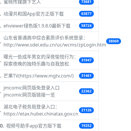
蜜桃传媒旗下艺人
73681
动漫共和国App官方正版下载
63877
ehviewer绿色版1.9.8.0最新下载
58724
山东省普通高中综合素质评价系统登录：
38069
http://www.sdei.edu.cn/uc/wcms/zpLogin.htm
曝光一些成年男女的深夜愉悦行为：
31947
探索夜晚的独特乐趣与自我放松
芒果TV(https://www.mgtv.com/)
31461
jmcomic网页版免登录入口
22362
jmcomic网页版链接一览
湖北电子税务局登录入口：
21126
https://etax.hubei.chinatax.gov.cn
视频号助手app官方版下载
19252