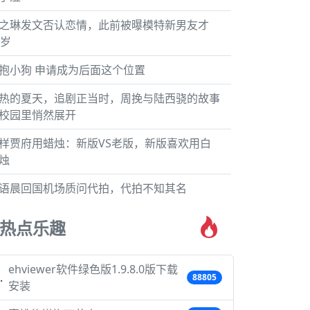
之琳发文否认恋情，此前被曝模特新男友才
7岁
抱小狗 申请成为后面这个位置
热的夏天，追剧正当时，周挽与陆西骁的故事
校园里悄然展开
样贾府用蜡烛：新版VS老版，新版喜欢用白
烛
语晨回国机场质问代拍，代拍不知其名
热点乐趣
ehviewer软件绿色版1.9.8.0版下载
88805
安装