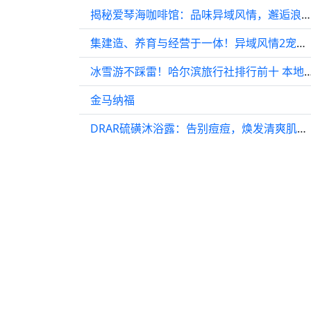
揭秘爱琴海咖啡馆：品味异域风情，邂逅浪漫时光
集建造、养育与经营于一体！异域风情2宠物店模拟器正式登陆Steam
冰雪游不踩雷！哈尔滨旅行社排行前十 本地
金马纳福
DRAR硫磺沐浴露：告别痘痘，焕发清爽肌肤，买到就是赚到！