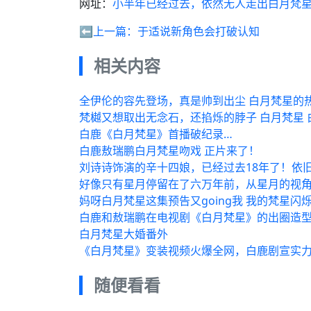
网址：
小半年已经过去，依然无人走出白月梵
⬅️上一篇：
于适说新角色会打破认知
相关内容
全伊伦的容先登场，真是帅到出尘 白月梵星的热
梵樾又想取出无念石，还掐烁的脖子 白月梵星 
白鹿《白月梵星》首播破纪录…
白鹿敖瑞鹏白月梵星吻戏 正片来了！
刘诗诗饰演的辛十四娘，已经过去18年了！依
好像只有星月停留在了六万年前，从星月的视
妈呀白月梵星这集预告又going我 我的梵星
白鹿和敖瑞鹏在电视剧《白月梵星》的出圈造型
白月梵星大婚番外
《白月梵星》变装视频火爆全网，白鹿剧宣实
随便看看