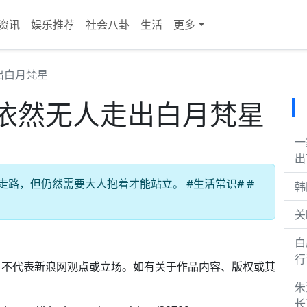
资讯
娱乐推荐
社会八卦
生活
更多
出白月梵星
依然无人走出白月梵星
一
出
路，但仍然需要大人抱着才能站立。 #生活常识# #
韩
关
白
行
，不代表新浪网观点或立场。如有关于作品内容、版权或其
。
朱
长