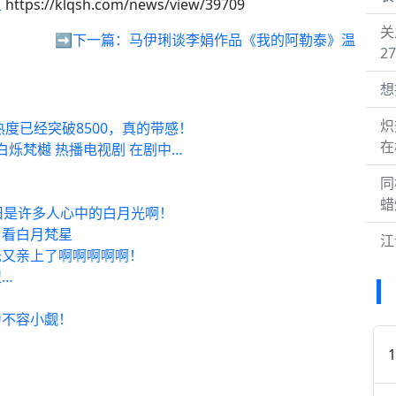
星
https://klqsh.com/news/view/39709
关
➡️下一篇：
马伊琍谈李娟作品《我的阿勒泰》温
2
想
炽
度已经突破8500，真的带感！
在
白烁梵樾 热播电视剧 在剧中…
同
蜡
旧是许多人心中的白月光啊！
角看白月梵星
江
闪烁又亲上了啊啊啊啊啊！
…
力不容小觑！