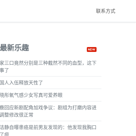
联系方式
最新乐趣
家三口竟然分别是三种截然不同的血型，这下
事了
国人入伍释放天性了
晓彤氧气感少女写真可爱养眼
鹿回应新剧配角加戏争议：剧组为打磨内容进
调整修改很正常
洁静自曝患癌是前男友发现的：他发现我胸口
了痘