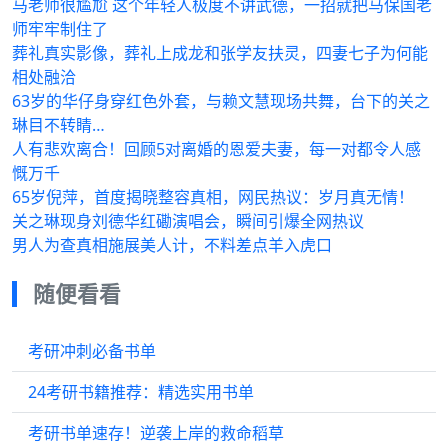
马老师很尴尬 这个年轻人极度不讲武德，一招就把马保国老
师牢牢制住了
葬礼真实影像，葬礼上成龙和张学友扶灵，四妻七子为何能
相处融洽
63岁的华仔身穿红色外套，与赖文慧现场共舞，台下的关之
琳目不转睛…
人有悲欢离合！回顾5对离婚的恩爱夫妻，每一对都令人感
慨万千
65岁倪萍，首度揭晓整容真相，网民热议：岁月真无情！
关之琳现身刘德华红磡演唱会，瞬间引爆全网热议
男人为查真相施展美人计，不料差点羊入虎口
随便看看
考研冲刺必备书单
24考研书籍推荐：精选实用书单
考研书单速存！逆袭上岸的救命稻草