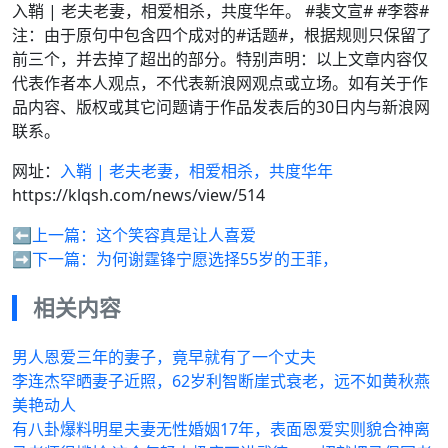
入鞘 | 老夫老妻，相爱相杀，共度华年。 #裴文宣# #李蓉#
注：由于原句中包含四个成对的#话题#，根据规则只保留了
前三个，并去掉了超出的部分。特别声明：以上文章内容仅
代表作者本人观点，不代表新浪网观点或立场。如有关于作
品内容、版权或其它问题请于作品发表后的30日内与新浪网
联系。
网址：
入鞘 | 老夫老妻，相爱相杀，共度华年
https://klqsh.com/news/view/514
⬅️上一篇：
这个笑容真是让人喜爱
➡️下一篇：
为何谢霆锋宁愿选择55岁的王菲，
相关内容
男人恩爱三年的妻子，竟早就有了一个丈夫
李连杰罕晒妻子近照，62岁利智断崖式衰老，远不如黄秋燕
美艳动人
有八卦爆料明星夫妻无性婚姻17年，表面恩爱实则貌合神离