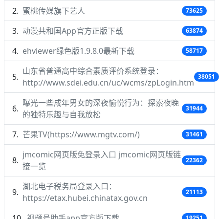
蜜桃传媒旗下艺人
73625
动漫共和国App官方正版下载
63874
ehviewer绿色版1.9.8.0最新下载
58717
山东省普通高中综合素质评价系统登录：
38051
http://www.sdei.edu.cn/uc/wcms/zpLogin.htm
曝光一些成年男女的深夜愉悦行为：探索夜晚
31944
的独特乐趣与自我放松
芒果TV(https://www.mgtv.com/)
31461
jmcomic网页版免登录入口 jmcomic网页版链
22362
接一览
湖北电子税务局登录入口：
21113
https://etax.hubei.chinatax.gov.cn
视频号助手app官方版下载
19251