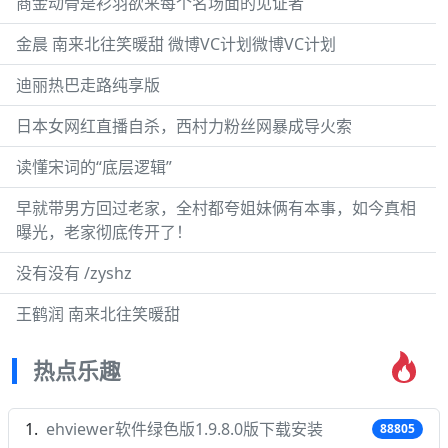
商金动骨是衫羽欲来每个名场面的见证者
金晨 南来北往笑暖甜 微博VC计划微博VC计划
迪丽热巴走路纯享版
日本女网红直播自杀，西村力粉丝网暴成导火索
读懂宋词的“底层逻辑”
早就带男方回过老家，全村都夸姐妹俩有本事，如今真相
曝光，老家彻底传开了！
没有没有 /zyshz
王鹤润 南来北往笑暖甜
热点乐趣
ehviewer软件绿色版1.9.8.0版下载安装
88805