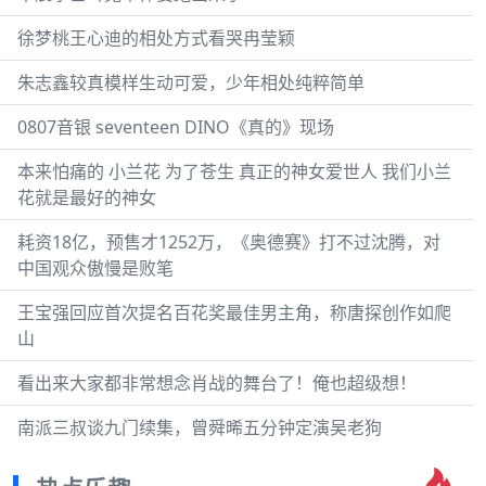
徐梦桃王心迪的相处方式看哭冉莹颖
朱志鑫较真模样生动可爱，少年相处纯粹简单
0807音银 seventeen DINO《真的》现场
本来怕痛的 小兰花 为了苍生 真正的神女爱世人 我们小兰
花就是最好的神女
‍耗资18亿，预售才1252万，《奥德赛》打不过沈腾，对
中国观众傲慢是败笔
王宝强回应首次提名百花奖最佳男主角，称唐探创作如爬
山
看出来大家都非常想念肖战的舞台了！俺也超级想！
南派三叔谈九门续集，曾舜晞五分钟定演吴老狗