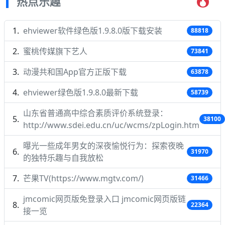
热点乐趣
ehviewer软件绿色版1.9.8.0版下载安装
88818
蜜桃传媒旗下艺人
73841
动漫共和国App官方正版下载
63878
ehviewer绿色版1.9.8.0最新下载
58739
山东省普通高中综合素质评价系统登录：
38100
http://www.sdei.edu.cn/uc/wcms/zpLogin.htm
曝光一些成年男女的深夜愉悦行为：探索夜晚
31970
的独特乐趣与自我放松
芒果TV(https://www.mgtv.com/)
31466
jmcomic网页版免登录入口 jmcomic网页版链
22364
接一览