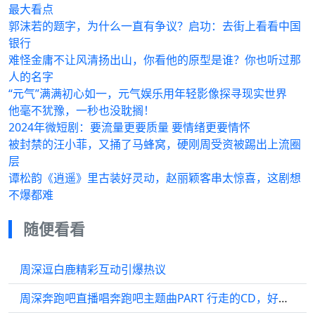
最大看点
郭沫若的题字，为什么一直有争议？启功：去街上看看中国
银行
难怪金庸不让风清扬出山，你看他的原型是谁？你也听过那
人的名字
“元气”满满初心如一，元气娱乐用年轻影像探寻现实世界
他毫不犹豫，一秒也没耽搁！
2024年微短剧：要流量更要质量 要情绪更要情怀
被封禁的汪小菲，又捅了马蜂窝，硬刚周受资被踢出上流圈
层
谭松韵《逍遥》里古装好灵动，赵丽颖客串太惊喜，这剧想
不爆都难
随便看看
周深逗白鹿精彩互动引爆热议
周深奔跑吧直播唱奔跑吧主题曲PART 行走的CD，好好听