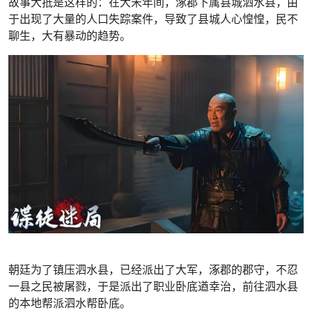
故事大抵是这样的：在大宋年间，涿郡下属县城泗水县，由
于出现了大量的人口失踪案件，导致了县城人心惶惶，民不
聊生，大有暴动的趋势。
朝廷为了镇压泗水县，已经派出了大军，涿郡的郡守，不忍
一县之民被屠戮，于是派出了职业卧底遒幸治，前往泗水县
的本地帮派泗水帮卧底。