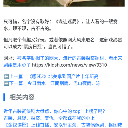
只可惜，名字没有取好：《谍徒迷局》，让人看的一眼雾
水，现不现，古不古的。
但凡取个有趣又好玩，或者依照网大风来取名，这部戏必然
可以成为“票房日冠”，当真可惜了。
网址：
被名字耽搁了的网大，流行的古装探案题材，看出来
剧组是用心了
https://klqsh.com/news/view/9310
⬅️上一篇：
《哪吒2》北美拿到国产片十年新高
➡️下一篇：
今日雨水｜江南烟雨、巴山夜雨、冻
相关内容
近年古装武侠剧大盘点，你心中的 top1 上榜了吗？
古装、悬疑、探案、复仇，全都踩在我的心上！
《金钗谍影》上线首播，安以轩主演，古装偶像剧，抠图成