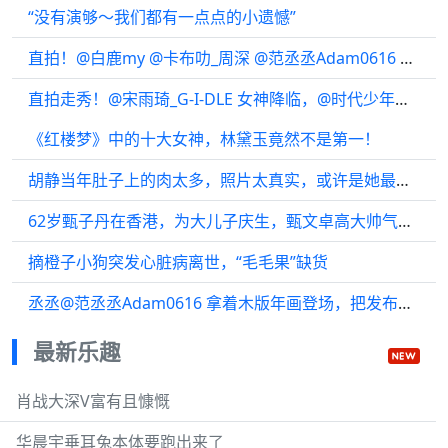
“没有演够～我们都有一点点的小遗憾”
直拍！@白鹿my @卡布叻_周深 @范丞丞Adam0616 跑男西安发布会惊艳出场…
直拍走秀！@宋雨琦_G-I-DLE 女神降临，@时代少年团-张真源 大人模样…
《红楼梦》中的十大女神，林黛玉竟然不是第一！
胡静当年肚子上的肉太多，照片太真实，或许是她最想删的！
62岁甄子丹在香港，为大儿子庆生，甄文卓高大帅气，父子长得好像
摘橙子小狗突发心脏病离世，“毛毛果”缺货
丞丞@范丞丞Adam0616 拿着木版年画登场，把发布会走成秀场…
最新乐趣
肖战大深V富有且慷慨
华晨宇垂耳兔本体要跑出来了