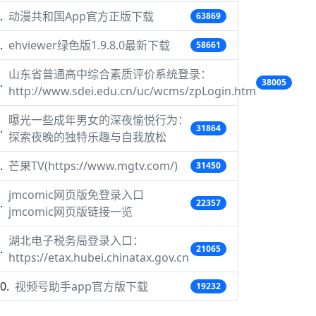
动漫共和国App官方正版下载
63869
ehviewer绿色版1.9.8.0最新下载
58661
山东省普通高中综合素质评价系统登录：
38005
http://www.sdei.edu.cn/uc/wcms/zpLogin.htm
曝光一些成年男女的深夜愉悦行为：
31864
探索夜晚的独特乐趣与自我放松
芒果TV(https://www.mgtv.com/)
31450
jmcomic网页版免登录入口
22357
jmcomic网页版链接一览
湖北电子税务局登录入口：
21065
https://etax.hubei.chinatax.gov.cn
视频号助手app官方版下载
19232