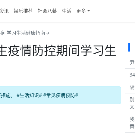
资讯
娱乐推荐
社会八卦
生活
更多
期间学习生活健康指南→
生疫情防控期间学习生
尹
3
隔
施。 #生活知识# #常见疾病预防#
别
太
我
黄