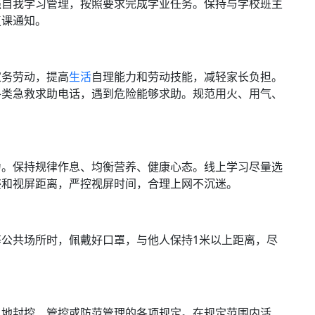
强自我学习管理，按照要求完成学业任务。保持与学校班主
复课通知。
家务劳动，提高
生活
自理能力和劳动技能，减轻家长负担。
各类急救求助电话，遇到危险能够求助。规范用火、用气、
力。保持规律作息、均衡营养、健康心态。线上学习尽量选
姿和视屏距离，严控视屏时间，合理上网不沉迷。
公共场所时，佩戴好口罩，与他人保持1米以上距离，尽
当地封控、管控或防范管理的各项规定。在规定范围内活