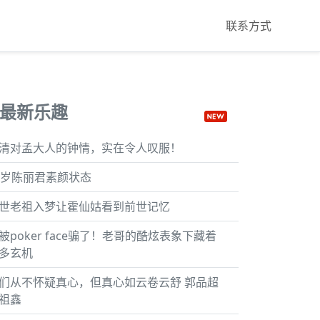
联系方式
最新乐趣
清对孟大人的钟情，实在令人叹服！
4岁陈丽君素颜状态
世老祖入梦让霍仙姑看到前世记忆
被poker face骗了！老哥的酷炫表象下藏着
多玄机
们从不怀疑真心，但真心如云卷云舒 郭品超
祖鑫