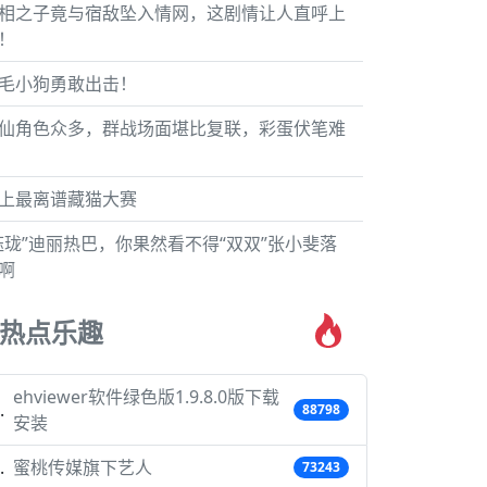
相之子竟与宿敌坠入情网，这剧情让人直呼上
！
毛小狗勇敢出击！
仙角色众多，群战场面堪比复联，彩蛋伏笔难
上最离谱藏猫大赛
钰珑”迪丽热巴，你果然看不得“双双”张小斐落
啊
热点乐趣
ehviewer软件绿色版1.9.8.0版下载
88798
安装
蜜桃传媒旗下艺人
73243