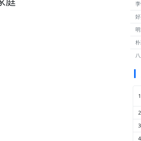
家庭
李
好
明
朴
八