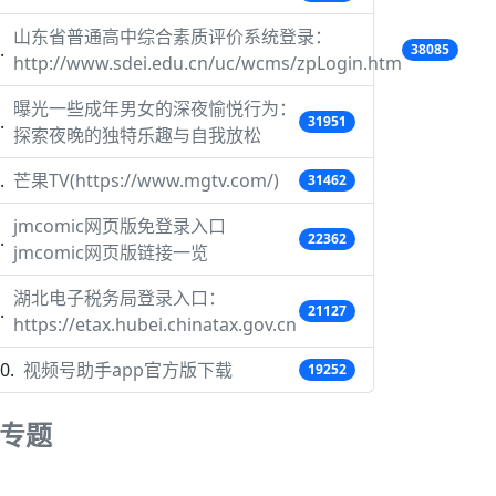
山东省普通高中综合素质评价系统登录：
38085
http://www.sdei.edu.cn/uc/wcms/zpLogin.htm
曝光一些成年男女的深夜愉悦行为：
31951
探索夜晚的独特乐趣与自我放松
芒果TV(https://www.mgtv.com/)
31462
jmcomic网页版免登录入口
22362
jmcomic网页版链接一览
湖北电子税务局登录入口：
21127
https://etax.hubei.chinatax.gov.cn
视频号助手app官方版下载
19252
专题