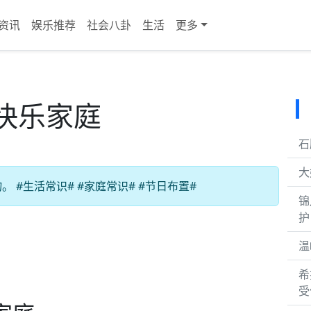
资讯
娱乐推荐
社会八卦
生活
更多
快乐家庭
石
大
#生活常识# #家庭常识# #节日布置#
锦
护
温
希
受