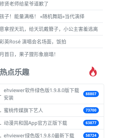
修贤老师给星爷道歉了
孩子！能量满格！ «随机舞蹈»当代演绎
意拿捏天玑，给天玑戴簪子，小公主害羞逃离
彩英Rosé 演唱会名场面，饭拍
月首日，果子狸形象崩塌！
热点乐趣
ehviewer软件绿色版1.9.8.0版下载
88807
安装
蜜桃传媒旗下艺人
73700
动漫共和国App官方正版下载
63877
ehviewer绿色版1.9.8.0最新下载
58724