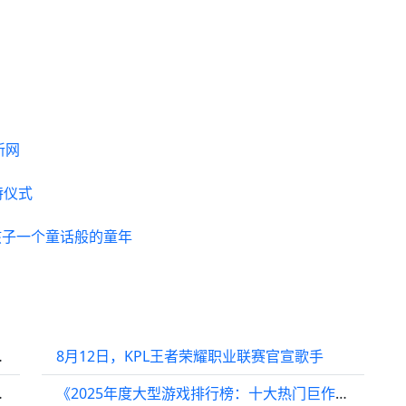
新网
特仪式
孩子一个童话般的童年
沉迷这些爆款？
8月12日，KPL王者荣耀职业联赛官宣歌手
情点燃玩家之梦！
《2025年度大型游戏排行榜：十大热门巨作盘点》