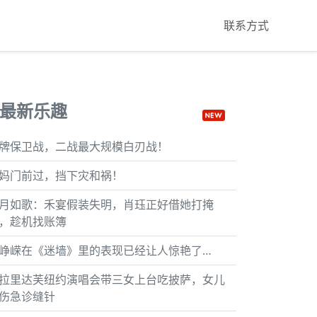
联系方式
最新乐趣
牌保卫战，二战最大规模白刃战！
妈门前过，挡下灾和祸！
月如歌：禾宴假装失明，肖珏正好借她打掩
，趁机找账簿
峥嵘在《迷墙》里的表现已经让人惊艳了…
拉里达芙纽约演唱会带三女上台吃披萨，女儿
伤急诊缝针