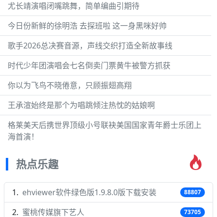
尤长靖演唱闭嘴跳舞，简单编曲引期待
今日份新鲜的徐明浩 去探班啦 这一身黑咪好帅
歌手2026总决赛音源，声线交织打造全新故事线
时代少年团演唱会七名倒卖门票黄牛被警方抓获
你以为飞鸟不晓倦意，只顾振翅高翔
王承渲始终是那个为唱跳倾注热忱的姑娘啊
格莱美天后携世界顶级小号联袂美国国家青年爵士乐团上
海首演！
热点乐趣
ehviewer软件绿色版1.9.8.0版下载安装
88807
蜜桃传媒旗下艺人
73705