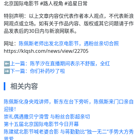
北京国际电影节 #路人视角 #追星日常
特别声明：以上文章内容仅代表作者本人观点，不代表新浪
网观点或立场。如有关于作品内容、版权或其它问题请于作
品发表后的30日内与新浪网联系。
网址：
陈佩斯老师出发北京电影节，遇粉丝亲切合照
https://klqsh.com/news/view/22705
⬅️上一篇：
陈芋汐在直播期间表示不舒服，全红
➡️下一篇：
你们补药吵了啦
相关内容
陈佩斯化身央戏讲师，靳东在台下旁听，陈佩斯来门口亲自
迎接！
崇礼偶遇撒贝宁滑雪 与粉丝合影超亲切
第十五届北京国际电影节今日开幕
陈建斌北影节喊老婆合影 与蒋勤勤比“独一无二”手势大方秀
恩爱