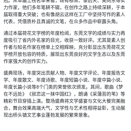
冠。从本届上榜名单来看，既有穆肃、黎启天、吴向东等实
力作家，他们多年笔耕不辍，在创作之路上持续深耕，于本
届取得重大突破；也有像胡云这样在工厂中坚持写作的素人
代表，凭借质朴且真诚的文笔，在众多作品中崭露头角。
通过本届荷花文学榜的年度检阅，东莞文学的成绩与实力再
度吸引了省内外名家的目光，收获一致好评。尤其是素人创
作者与知名作家在榜单上交相辉映，充分彰显出东莞荷花文
学榜开放包容的特质，展现出东莞良好的文学生态以及东莞
作家强大的创作实力。
盛典现场，年度突出贡献人物、年度文学评论、年度报告文
学、年度散文、年度诗歌、年度短篇小说、年度中篇小说、
年度长篇小说等8个门类的荣誉依次颁发。其间，歌曲《梦
在不远处》《就恋这一抹中国红》，朗诵《采蒲苔的苇》等
精彩节目穿插上演。整场盛典将文学盛宴与文化大餐完美融
合，舞台效果高端大气，文学性与艺术性相得益彰，生动展
现出桥头镇文艺事业蓬勃发展的繁荣景象。