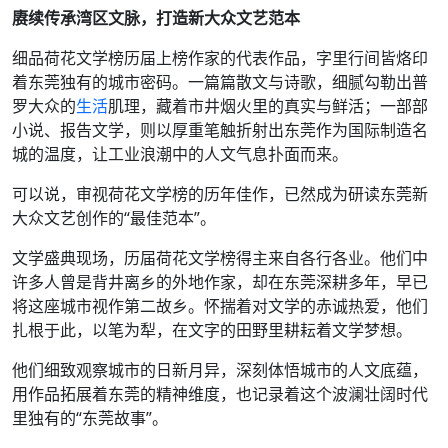
赓续传承湾区文脉，打造新大众文艺范本
细品荷花文学榜历届上榜作家的代表作品，字里行间皆烙印
着东莞独有的城市密码。一篇篇散文与诗歌，细腻勾勒出普
罗大众的
生活
肌理，藏着市井烟火里的真实与鲜活；一部部
小说、报告文学，则以厚重笔触折射出东莞作为国际制造名
城的温度，让工业浪潮中的人文气息扑面而来。
可以说，审视荷花文学榜的历年佳作，已然成为研读东莞新
大众文艺创作的“最佳范本”。
文学盛典现场，历届荷花文学榜得主来自各行各业。他们中
许多人曾是背井离乡的外地作家，却在东莞深耕多年，早已
将这座城市视作第二故乡。怀揣着对文学的赤诚热爱，他们
扎根于此，以笔为犁，在文字的田野里耕耘着文学梦想。
他们细致观察城市的日新月异，深刻体悟城市的人文底蕴，
用作品拓展着东莞的精神维度，也记录着这个波澜壮阔时代
里独有的“东莞故事”。