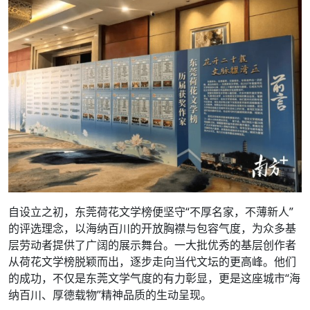
自设立之初，东莞荷花文学榜便坚守“不厚名家，不薄新人”
的评选理念，以海纳百川的开放胸襟与包容气度，为众多基
层劳动者提供了广阔的展示舞台。一大批优秀的基层创作者
从荷花文学榜脱颖而出，逐步走向当代文坛的更高峰。他们
的成功，不仅是东莞文学气度的有力彰显，更是这座城市“海
纳百川、厚德载物”精神品质的生动呈现。