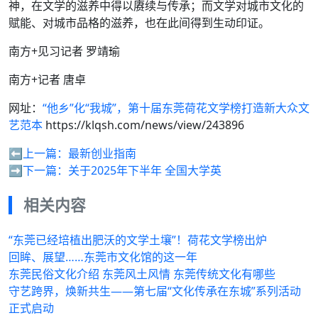
神，在文学的滋养中得以赓续与传承；而文学对城市文化的
赋能、对城市品格的滋养，也在此间得到生动印证。
南方+见习记者 罗靖瑜
南方+记者 唐卓
网址：
“他乡”化“我城”，第十届东莞荷花文学榜打造新大众文
艺范本
https://klqsh.com/news/view/243896
⬅️上一篇：
最新创业指南
➡️下一篇：
关于2025年下半年 全国大学英
相关内容
“东莞已经培植出肥沃的文学土壤”！荷花文学榜出炉
回眸、展望……东莞市文化馆的这一年
东莞民俗文化介绍 东莞风土风情 东莞传统文化有哪些
守艺跨界，焕新共生——第七届“文化传承在东城”系列活动
正式启动