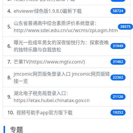
ehviewer绿色版1.9.8.0最新下载
58724
山东省普通高中综合素质评价系统登录：
38075
http://www.sdei.edu.cn/uc/wcms/zpLogin.htm
曝光一些成年男女的深夜愉悦行为：探索夜晚
31949
的独特乐趣与自我放松
芒果TV(https://www.mgtv.com/)
31462
jmcomic网页版免登录入口 jmcomic网页版链
22362
接一览
湖北电子税务局登录入口：
21126
https://etax.hubei.chinatax.gov.cn
视频号助手app官方版下载
19252
专题