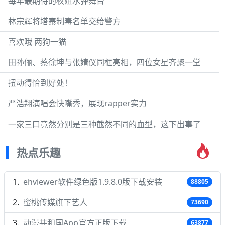
每年最期待的权姐水弹舞台
林宗辉将塔寨制毒名单交给警方
喜欢哦 两狗一猫
田孙俪、蔡徐坤与张婧仪同框亮相，四位女星齐聚一堂
扭动得恰到好处！
严浩翔演唱会快嘴秀，展现rapper实力
一家三口竟然分别是三种截然不同的血型，这下出事了
热点乐趣
ehviewer软件绿色版1.9.8.0版下载安装
88805
蜜桃传媒旗下艺人
73690
动漫共和国App官方正版下载
63877