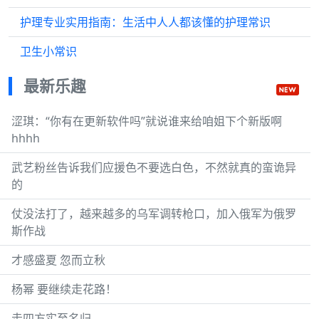
护理专业实用指南：生活中人人都该懂的护理常识
卫生小常识
最新乐趣
涩琪：“你有在更新软件吗”就说谁来给咱姐下个新版啊
hhhh
武艺粉丝告诉我们应援色不要选白色，不然就真的蛮诡异
的
仗没法打了，越来越多的乌军调转枪口，加入俄军为俄罗
斯作战
才感盛夏 忽而立秋
杨幂 要继续走花路！
走四方实至名归