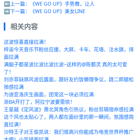
⬅️上一篇：
《WE GO UP》手势舞，让人
➡️下一篇：
《WE GO UP》美女LINE
相关内容
这波惊喜直接拉满！
梓渝今天音乐节粉丝应援、大屏、卡车、花墙、注水旗，排
面拉满
满脑子都是波比波比波比波~这样的@陈都灵 真的太可爱
了！
刘亦菲缺席风波后露面，跟好友约饭懒理争议，跷二郎腿松
弛感拉满
为迪亚洛庆生画面，团宠这一块必须拉满
浙BA开打了，阿拉宁波要需侬！
王星越《定风波》萧北冥角色引热议，粉丝剪辑宿命感拉满
这个风也太贴心了，两人都在面纱里的那一瞬间，氛围感简
直拉满！
沙特王子对王俊凯说：我们很高兴你能成为电竞世界杯推广
大使！小凯排面拉满