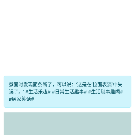
煮面时发现面条断了，可以说：‘这是在‘拉面表演’中失
误了。’ #生活乐趣# #日常生活趣事# #生活琐事趣闻#
#居家笑话#