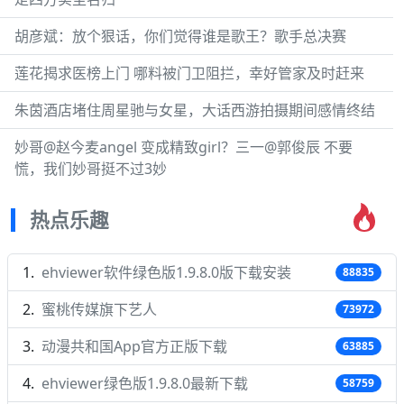
胡彦斌：放个狠话，你们觉得谁是歌王？歌手总决赛
莲花揭求医榜上门 哪料被门卫阻拦，幸好管家及时赶来
朱茵酒店堵住周星驰与女星，大话西游拍摄期间感情终结
妙哥@赵今麦angel 变成精致girl？三一@郭俊辰 不要
慌，我们妙哥挺不过3妙
热点乐趣
ehviewer软件绿色版1.9.8.0版下载安装
88835
蜜桃传媒旗下艺人
73972
动漫共和国App官方正版下载
63885
ehviewer绿色版1.9.8.0最新下载
58759