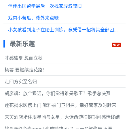
佳佳出国留学最后一次找家骏叙叙旧
戏内小苦瓜，戏外来点糖
小女孩看到鬼子在船上训练，竟凭借一招将其全部团灭 《举起手来！》
最新乐趣
才感盛夏 忽而立秋
杨幂 要继续走花路！
走四方实至名归
胡彦斌：放个狠话，你们觉得谁是歌王？歌手总决赛
莲花揭求医榜上门 哪料被门卫阻拦，幸好管家及时赶来
朱茵酒店堵住周星驰与女星，大话西游拍摄期间感情终结
妙哥@赵今麦angel 变成精致girl？三一@郭俊辰 不要