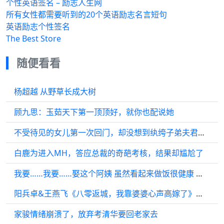
个性英语签名 – 励志人生网
所有女性都需要听到的20个英语励志名言短句
英语励志个性签名
The Best Store
随便看看
杨超越 从野草长成大树
顾九思：玉茹天下第一顶顶好，就你也配说她
不受待见的女儿第一次回门，却没想到纨绔子弟夫君给她挣回了脸面
白鹿为进入MH，答应总裁的奇葩考核，结果却尴尬了
我要……我要……娶这个阿姨 虽然看起来做饭很健康 但是阿姨美啊
阳兵卓&王燕飞《八零返城，我靠婆婆心声高嫁了》新花絮！
家骏情绪崩溃了，放弃考清华要回老家去