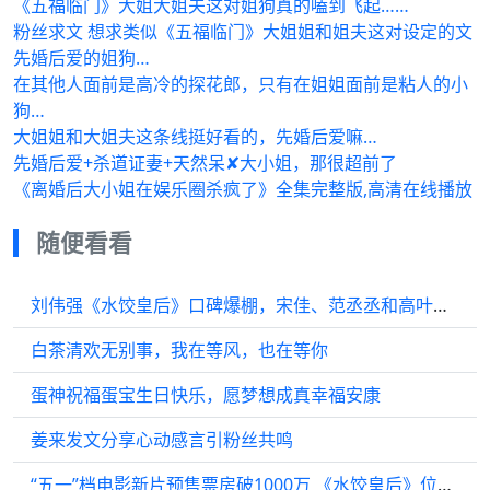
《五福临门》大姐大姐夫这对姐狗真的嗑到飞起……
粉丝求文 想求类似《五福临门》大姐姐和姐夫这对设定的文
先婚后爱的姐狗…
在其他人面前是高冷的探花郎，只有在姐姐面前是粘人的小
狗…
大姐姐和大姐夫这条线挺好看的，先婚后爱嘛…
先婚后爱+杀道证妻+天然呆✘大小姐，那很超前了
《离婚后大小姐在娱乐圈杀疯了》全集完整版,高清在线播放
随便看看
刘伟强《水饺皇后》口碑爆棚，宋佳、范丞丞和高叶等纷纷力挺
白茶清欢无别事，我在等风，也在等你
蛋神祝福蛋宝生日快乐，愿梦想成真幸福安康
姜来发文分享心动感言引粉丝共鸣
“五一”档电影新片预售票房破1000万 《水饺皇后》位列榜首