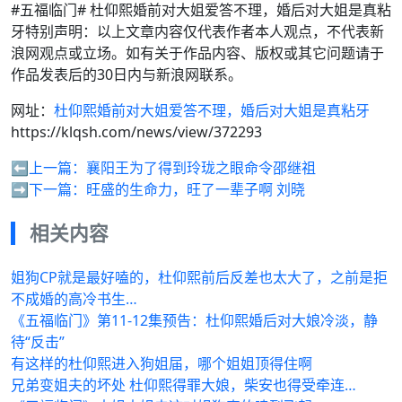
#五福临门# 杜仰熙婚前对大姐爱答不理，婚后对大姐是真粘
牙特别声明：以上文章内容仅代表作者本人观点，不代表新
浪网观点或立场。如有关于作品内容、版权或其它问题请于
作品发表后的30日内与新浪网联系。
网址：
杜仰熙婚前对大姐爱答不理，婚后对大姐是真粘牙
https://klqsh.com/news/view/372293
⬅️上一篇：
襄阳王为了得到玲珑之眼命令邵继祖
➡️下一篇：
旺盛的生命力，旺了一辈子啊 刘晓
相关内容
姐狗CP就是最好嗑的，杜仰熙前后反差也太大了，之前是拒
不成婚的高冷书生…
《五福临门》第11-12集预告：杜仰熙婚后对大娘冷淡，静
待“反击”
有这样的杜仰熙进入狗姐届，哪个姐姐顶得住啊
兄弟变姐夫的坏处 杜仰熙得罪大娘，柴安也得受牵连…