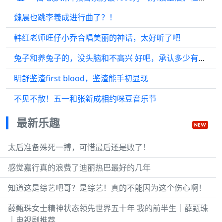
魏晨也跳李羲成进行曲了？！
韩红老师旺仔小乔合唱美丽的神话，太好听了吧
兔子和养兔子的，没头脑和不高兴 好吧，承认多少有点莽了！你们先笑
明舒鉴渣first blood，鉴渣能手初显现
不见不散！五一和张新成相约咪豆音乐节
最新乐趣
太后准备殊死一搏，可惜最后还是败了！
感觉嘉行真的浪费了迪丽热巴最好的几年
知道这是综艺吧哥？是综艺！真的不能因为这个伤心啊！
薛甄珠女士精神状态领先世界五十年 我的前半生｜薛甄珠
｜电视剧推荐