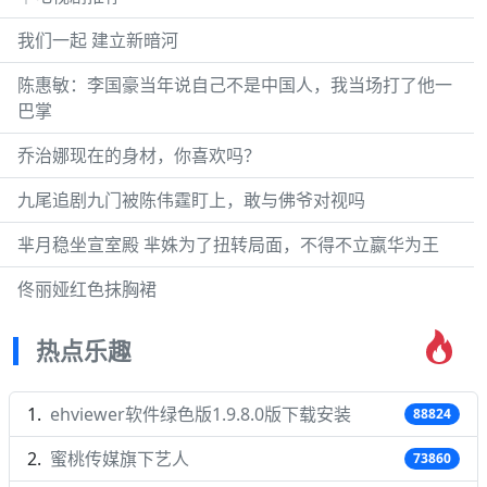
我们一起 建立新暗河
陈惠敏：李国豪当年说自己不是中国人，我当场打了他一
巴掌
乔治娜现在的身材，你喜欢吗？
九尾追剧九门被陈伟霆盯上，敢与佛爷对视吗
芈月稳坐宣室殿 芈姝为了扭转局面，不得不立嬴华为王
佟丽娅红色抹胸裙
热点乐趣
ehviewer软件绿色版1.9.8.0版下载安装
88824
蜜桃传媒旗下艺人
73860