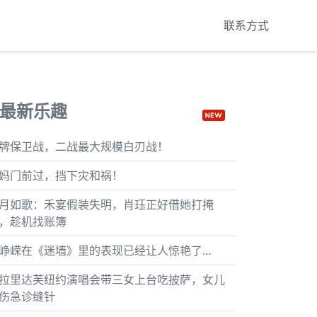
联系方式
最新乐趣
牌保卫战，二战最大规模白刃战！
妈门前过，挡下灾和祸！
月如歌：禾宴假装失明，肖珏正好借她打掩
，趁机找账簿
峥嵘在《迷墙》里的表现已经让人惊艳了…
拉里达芙纽约演唱会带三女上台吃披萨，女儿
伤急诊缝针