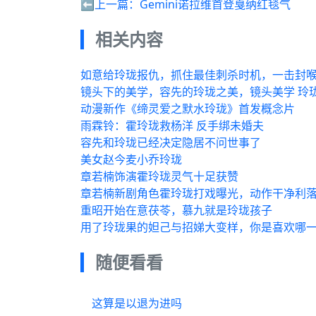
⬅️上一篇：
Gemini诺拉维首登戛纳红毯气
相关内容
如意给玲珑报仇，抓住最佳刺杀时机，一击封
镜头下的美学，容先的玲珑之美，镜头美学 玲
动漫新作《缔灵爱之默水玲珑》首发概念片
雨霖铃：霍玲珑救杨洋 反手绑未婚夫
容先和玲珑已经决定隐居不问世事了
美女赵今麦小乔玲珑
章若楠饰演霍玲珑灵气十足获赞
章若楠新剧角色霍玲珑打戏曝光，动作干净利
重昭开始在意茯苓，慕九就是玲珑孩子
用了玲珑果的妲己与招娣大变样，你是喜欢哪
随便看看
这算是以退为进吗