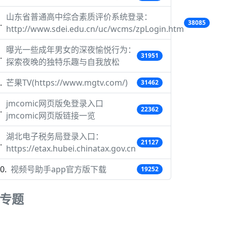
山东省普通高中综合素质评价系统登录：
38085
http://www.sdei.edu.cn/uc/wcms/zpLogin.htm
曝光一些成年男女的深夜愉悦行为：
31951
探索夜晚的独特乐趣与自我放松
芒果TV(https://www.mgtv.com/)
31462
jmcomic网页版免登录入口
22362
jmcomic网页版链接一览
湖北电子税务局登录入口：
21127
https://etax.hubei.chinatax.gov.cn
视频号助手app官方版下载
19252
专题