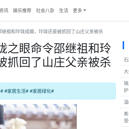
资讯
娱乐推荐
社会八卦
生活
更多
邵继祖和玲珑成婚，玲珑还是被抓回了山庄父亲被杀
珑之眼命令邵继祖和玲
被抓回了山庄父亲被杀
石
大
锦
护
 #家居生活# #家居绿化#
温
希
受