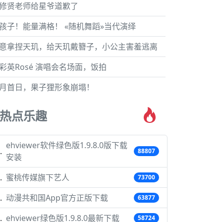
修贤老师给星爷道歉了
孩子！能量满格！ «随机舞蹈»当代演绎
意拿捏天玑，给天玑戴簪子，小公主害羞逃离
彩英Rosé 演唱会名场面，饭拍
月首日，果子狸形象崩塌！
热点乐趣
ehviewer软件绿色版1.9.8.0版下载
88807
安装
蜜桃传媒旗下艺人
73700
动漫共和国App官方正版下载
63877
ehviewer绿色版1.9.8.0最新下载
58724