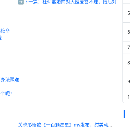
➡️下一篇：
杜仰熙婚前对大姐爱答不理，婚后对
喉绝命
珑
落身法飘逸
一个呢？
关晓彤新歌《一百颗星星》mv发布，甜美动人