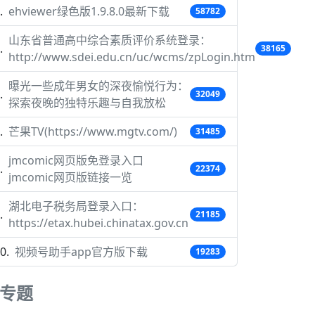
ehviewer绿色版1.9.8.0最新下载
58782
山东省普通高中综合素质评价系统登录：
38165
http://www.sdei.edu.cn/uc/wcms/zpLogin.htm
曝光一些成年男女的深夜愉悦行为：
32049
探索夜晚的独特乐趣与自我放松
芒果TV(https://www.mgtv.com/)
31485
jmcomic网页版免登录入口
22374
jmcomic网页版链接一览
湖北电子税务局登录入口：
21185
https://etax.hubei.chinatax.gov.cn
视频号助手app官方版下载
19283
专题