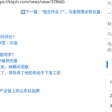
ps://klqsh.com/news/view/378660
九
➡️下一篇：
“我交作业了”，马家辉携全新长篇
一
赵
九
如何评价？
渗透｜沙溢
毛
的
义是同学？
李维恭完蛋
没走，她瞬间泪崩
钱了，领导卖了他的车给手下发工资
梁·产业链上的山东好品牌