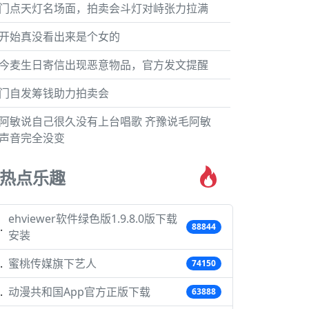
门点天灯名场面，拍卖会斗灯对峙张力拉满
开始真没看出来是个女的
今麦生日寄信出现恶意物品，官方发文提醒
门自发筹钱助力拍卖会
阿敏说自己很久没有上台唱歌 齐豫说毛阿敏
声音完全没变
热点乐趣
ehviewer软件绿色版1.9.8.0版下载
88844
安装
蜜桃传媒旗下艺人
74150
动漫共和国App官方正版下载
63888