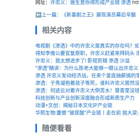
网址：
许忠义：做生意你得形成产业链 渗透
htt
⬅️上一篇：
《新喜剧之王》展现演员幕后辛酸
相关内容
电视剧《渗透》中的许忠义是真实的存在吗？
得知李维公要官复原职，许忠义赶紧来拜码头 
许忠义：我太想进步了! 影视剪辑 渗透 沙溢
“渗透”精讲：为什么陈老大能够一眼认出许忠
渗透 许忠义发动经济战，在来个釜底抽薪搞的
渗透：于秀凝抱着孩子等死，谁料许忠义居然
渗透：何迹云对着许忠义大倒苦水！督查室没
科技创新与产业创新深度融合形成新质生产力
动漫+文创：揭秘日本文化IP产业链
华熙生物:重塑 “玻尿酸”产业链丨走在前 挑大
随便看看