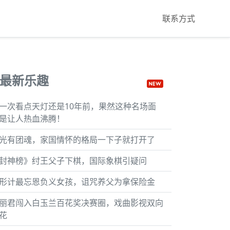
联系方式
最新乐趣
一次看点天灯还是10年前，果然这种名场面
是让人热血沸腾！
光有团魂，家国情怀的格局一下子就打开了
封神榜》纣王父子下棋，国际象棋引疑问
形计最忘恩负义女孩，诅咒养父为拿保险金
丽君闯入白玉兰百花奖决赛圈，戏曲影视双向
花