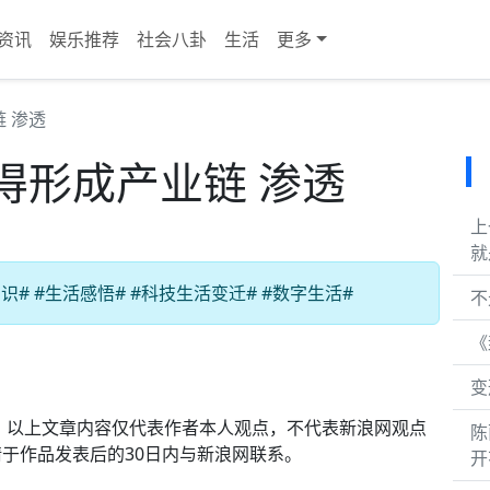
资讯
娱乐推荐
社会八卦
生活
更多
 渗透
得形成产业链 渗透
上
就
# #生活感悟# #科技生活变迁# #数字生活#
不
《
变
：以上文章内容仅代表作者本人观点，不代表新浪网观点
陈
于作品发表后的30日内与新浪网联系。
开