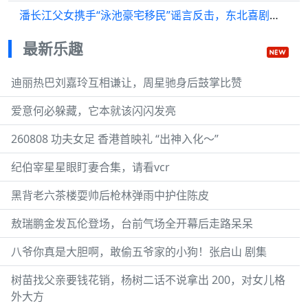
潘长江父女携手“泳池豪宅移民”谣言反击，东北喜剧真相大揭秘震
最新乐趣
迪丽热巴刘嘉玲互相谦让，周星驰身后鼓掌比赞
爱意何必躲藏，它本就该闪闪发亮
260808 功夫女足 香港首映礼 “出神入化～”
纪伯宰星星眼盯妻合集，请看vcr
黑背老六茶楼耍帅后枪林弹雨中护住陈皮
敖瑞鹏金发瓦伦登场，台前气场全开幕后走路呆呆
八爷你真是大胆啊，敢偷五爷家的小狗！张启山 剧集
树苗找父亲要钱花销，杨树二话不说拿出 200，对女儿格
外大方