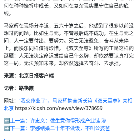
何在种种挫折中成长，又如何在复杂现实里守住自己的底
线。
马家辉在现场分享道，五六十岁之后，他想到了很多以前没
想过的问题，比如生与死。不管最后成不成功，在生与死之
间，人一定要付出、要努力。死亡无法避免，奋斗从未停
止，而快乐同样值得珍惜。《双天至尊》所写的正是这样的
谜题：人无法决定命运发给自己什么牌，却依然要认真打完
这一局；无法预知未来，却依然选择去奋斗、去承担。
来源：北京日报客户端
记者：路艳霞
网址：
“我交作业了”，马家辉携全新长篇《双天至尊》亮相
北京
https://klqsh.com/news/view/378659
⬅️上一篇：
许忠义：做生意你得形成产业链 渗
➡️下一篇：
李娜结婚二十年不做饭，不叫公婆爸