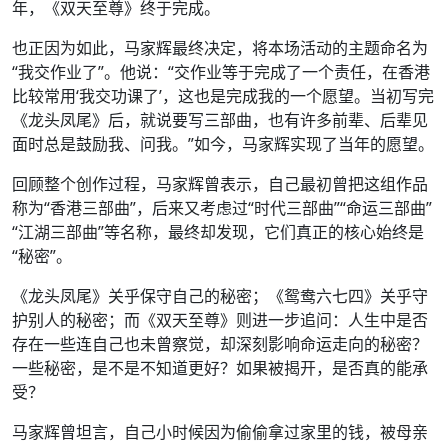
年，《双天至尊》终于完成。
也正因为如此，马家辉最终决定，将本场活动的主题命名为
“我交作业了”。他说：“交作业等于完成了一个责任，在香港
比较常用‘我交功课了’，这也是完成我的一个愿望。当初写完
《龙头凤尾》后，就说要写三部曲，也有许多前辈、后辈见
面时总是鼓励我、问我。”如今，马家辉实现了当年的愿望。
回顾整个创作过程，马家辉曾表示，自己最初曾把这组作品
称为“香港三部曲”，后来又考虑过“时代三部曲”“命运三部曲”
“江湖三部曲”等名称，最终却发现，它们真正的核心始终是
“秘密”。
《龙头凤尾》关乎保守自己的秘密；《鸳鸯六七四》关乎守
护别人的秘密；而《双天至尊》则进一步追问：人生中是否
存在一些连自己也未曾察觉，却深刻影响命运走向的秘密？
一些秘密，是不是不知道更好？如果被揭开，是否真的能承
受？
马家辉曾坦言，自己小时候因为偷偷拿过家里的钱，被母亲