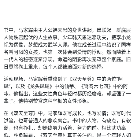
书中，马家辉由主人公韩天恩的身世讲起，串联起一群底层
人物跌宕起伏的人生故事。少年韩天恩迷恋功夫，把李小龙
视为偶像，梦想成为武学大师。他在成长过程中结识了同样
名叫阿凤的女孩，也第一次体会到爱情的悸动。然而随着上
一代人的秘密逐渐浮现，命运的阴影再次笼罩整个家庭。旧
日恩怨卷土重来，每个人都被迫面对新的选择。
活动现场，马家辉着重谈到了《双天至尊》中的两位“阿
凤”，以及《龙头凤尾》中的仙蒂、《鸳鸯六七四》中的阿
冰。他指出，这些女性角色年轻时都历经磨难，却坚强了一
辈子。他特别赞赏这种坚韧的女性形象。
在《双天至尊》中，马家辉既写成长，也写爱情；既写时代
洪流，也写普通人的悲欢离合。书中的人物，有缺点，有软
弱，也有挣扎，却始终努力活着、努力向前。相比武功高
低、胜负输赢，《双天至尊》真正关注的，是一个年轻人如