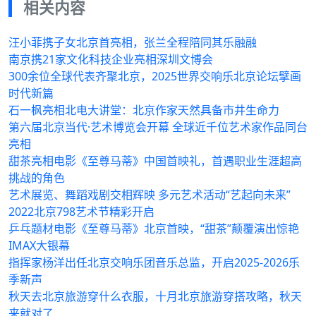
相关内容
汪小菲携子女北京首亮相，张兰全程陪同其乐融融
南京携21家文化科技企业亮相深圳文博会
300余位全球代表齐聚北京，2025世界交响乐北京论坛擘画
时代新篇
石一枫亮相北电大讲堂：北京作家天然具备市井生命力
第六届北京当代·艺术博览会开幕 全球近千位艺术家作品同台
亮相
甜茶亮相电影《至尊马蒂》中国首映礼，首遇职业生涯超高
挑战的角色
艺术展览、舞蹈戏剧交相辉映 多元艺术活动“艺起向未来”
2022北京798艺术节精彩开启
乒乓题材电影《至尊马蒂》北京首映，“甜茶”颠覆演出惊艳
IMAX大银幕
指挥家杨洋出任北京交响乐团音乐总监，开启2025-2026乐
季新声
秋天去北京旅游穿什么衣服，十月北京旅游穿搭攻略，秋天
来就对了