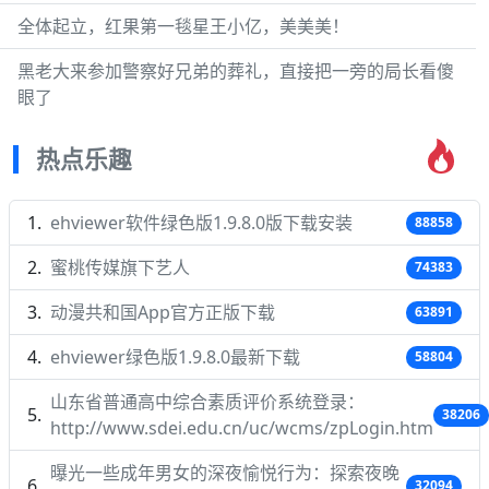
全体起立，红果第一毯星王小亿，美美美！
黑老大来参加警察好兄弟的葬礼，直接把一旁的局长看傻
眼了
热点乐趣
ehviewer软件绿色版1.9.8.0版下载安装
88858
蜜桃传媒旗下艺人
74383
动漫共和国App官方正版下载
63891
ehviewer绿色版1.9.8.0最新下载
58804
山东省普通高中综合素质评价系统登录：
38206
http://www.sdei.edu.cn/uc/wcms/zpLogin.htm
曝光一些成年男女的深夜愉悦行为：探索夜晚
32094