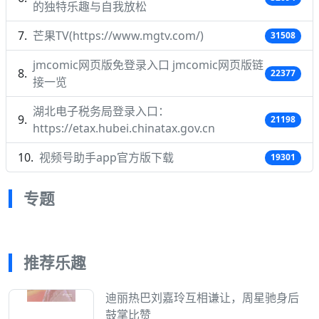
的独特乐趣与自我放松
芒果TV(https://www.mgtv.com/)
31508
jmcomic网页版免登录入口 jmcomic网页版链
22377
接一览
湖北电子税务局登录入口：
21198
https://etax.hubei.chinatax.gov.cn
视频号助手app官方版下载
19301
专题
推荐乐趣
迪丽热巴刘嘉玲互相谦让，周星驰身后
鼓掌比赞