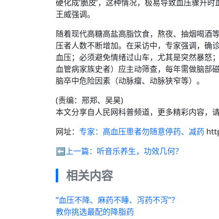
硬化成‘脆皮’，这种情况，极易导致血压骤升
王威强调。
随着现代高糖高盐高脂饮食，熬夜、抽烟喝酒
压者人数不断增加。在采访中，专家强调，确
血压；必须避免情绪过山车，尤其是突然暴怒；
血管病家族史者）应主动筛查，每年需做脑部磁
脑卒中危险因素（动脉瘤、动脉狭窄等）。
(责编：邢郑、吴昊)
本文分享自人民网科普频道，更多精彩内容，
网址：
专家：高血压患者勿随意停药、减药
htt
⬅️上一篇：
听音乐养生，功效几何？
相关内容
“血压不降、麻药不睡、泻药不泻”？
教你挑选最配的降脂药