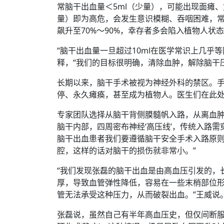
常脑干出血量＜5ml（少量），可能出现面瘫、
量）即为高危，会发生意识模糊、吞咽困难，常
飙升至70%～90%，幸存者多会陷入植物人状
“脑干出血量一旦超过10ml在医学常识上几乎
释，“我们的目标很明确，清除血肿，解除脑干
长期以来，脑干手术被视为神经外科的禁区。
停、永久瘫痪，甚至成为植物人。医生们在此处
专家团队选择从脑干背侧膜髓帆入路，从离血肿
脑干内部，四周密布神经‘高压线’，传统入路需
脑干出血患者我们要遵循脑干安全手术入路原
腔，这样的话对脑干的损伤就非常小。”
“我们发现张磊的脑干出血是由高血压引发的，
厚，导致血管弹性降低，容易在一些末梢部位
管无法承受这种压力，从而破裂出血。”王威说
张磊说，虽然自己有半年高血压史，但仅间断服