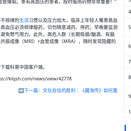
时血管爆裂。患有高血压的患者，按时服用药物非常重要！”
等不规律的
生活
习惯以及压力加大，临床上年轻人罹患高血
诊高血压必须规律服药，切勿随意减药、停药；早晚要监测
避免憋气用力。此外，高危人群（长期吸烟/酗酒、有脑
共振成像（MRI）+血管成像（MRA），随时发现隐藏的
请下载科普中国客户端。
ps://klqsh.com/news/view/42778
➡️下一篇：
文化自信的胜利｜《藏海传》如何重