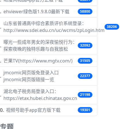
ehviewer绿色版1.9.8.0最新下载
58800
山东省普通高中综合素质评价系统登录：
38206
http://www.sdei.edu.cn/uc/wcms/zpLogin.htm
曝光一些成年男女的深夜愉悦行为：
32092
探索夜晚的独特乐趣与自我放松
芒果TV(https://www.mgtv.com/)
31505
jmcomic网页版免登录入口
22377
jmcomic网页版链接一览
湖北电子税务局登录入口：
21198
https://etax.hubei.chinatax.gov.cn
视频号助手app官方版下载
19301
专题