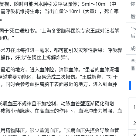
你
复视，随时可能因水肿引发呼吸骤停；5ml～10ml（中
需呼吸机维持生命；当出血量＞10ml（大量），死亡率
檀
态。
1
等同于‘死亡通知书’。”上海冬雷脑科医院专家王威对记者解
后
压迫。”
成
手术刀在此每推进一毫米，都可能引发灾难性后果：呼吸骤
操作，好比“在钢丝上拆解炸弹”。
李
晶
最近的地方，进入血肿腔，清除血肿。“患者的血肿深埋
穿越重要功能区，极易造成二次损伤。”王威解释，“对于
则，同时会参考血肿离脑干表面最近的地方，进入到血肿
长期血压不规律且不加控制，动脉血管壁逐渐硬化和增
形成微小动脉瘤。在高血压的作用下，血流冲击力增强，血
。
用药物降压，很少监测血压。“长期血压失控会导致血管