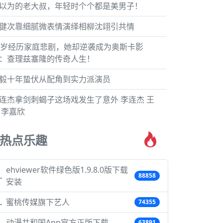
以为的老大叔，年轻时个个都是美男子！
健次靠细腻微表情演绎相柳沈翊引共情
5岁经历家庭悲剧，她却逆袭成为奥斯卡影
：查理兹塞隆的传奇人生！
毅十年蛰伏从配角到实力派演员
连杰拿剑刺蝎子这场戏发生了意外 李连杰 王
 李嘉欣
热点乐趣
ehviewer软件绿色版1.9.8.0版下载
88858
安装
蜜桃传媒旗下艺人
74355
动漫共和国App官方正版下载
63891