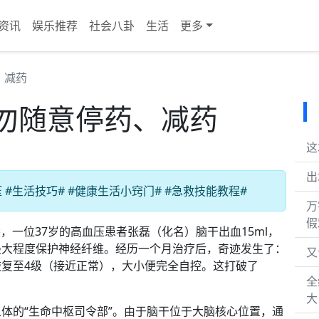
资讯
娱乐推荐
社会八卦
生活
更多
、减药
勿随意停药、减药
这
出
#生活技巧# #健康生活小窍门# #急救技能教程#
万
假
，一位37岁的高血压患者张磊（化名）脑干出血15ml，
最大程度保护神经纤维。经历一个月治疗后，奇迹发生了：
又
复至4级（接近正常），大小便完全自控。这打破了
全
大
体的“生命中枢司令部”。由于脑干位于大脑核心位置，通