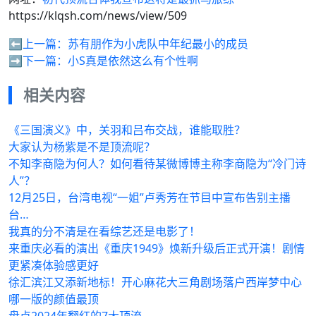
https://klqsh.com/news/view/509
⬅️上一篇：
苏有朋作为小虎队中年纪最小的成员
➡️下一篇：
小S真是依然这么有个性啊
相关内容
《三国演义》中，关羽和吕布交战，谁能取胜？
大家认为杨紫是不是顶流呢？
不知李商隐为何人？如何看待某微博博主称李商隐为“冷门诗
人”？
12月25日，台湾电视“一姐”卢秀芳在节目中宣布告别主播
台…
我真的分不清是在看综艺还是电影了！
来重庆必看的演出《重庆1949》焕新升级后正式开演！剧情
更紧凑体验感更好
徐汇滨江又添新地标！开心麻花大三角剧场落户西岸梦中心
哪一版的颜值最顶
盘点2024年翻红的7大顶流