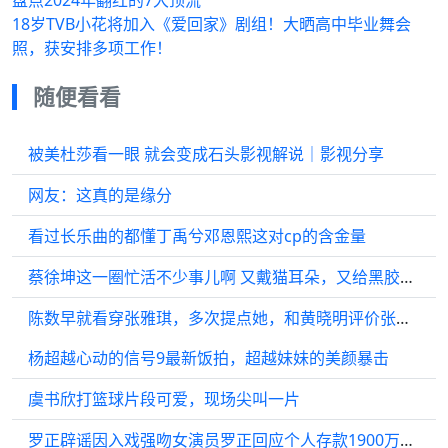
18岁TVB小花将加入《爱回家》剧组！大晒高中毕业舞会
照，获安排多项工作！
随便看看
被美杜莎看一眼 就会变成石头影视解说｜影视分享
网友：这真的是缘分
看过长乐曲的都懂丁禹兮邓恩熙这对cp的含金量
蔡徐坤这一圈忙活不少事儿啊 又戴猫耳朵，又给黑胶亲签！是谁羡慕了我不说
陈数早就看穿张雅琪，多次提点她，和黄晓明评价张雅琪呼应上了
杨超越心动的信号9最新饭拍，超越妹妹的美颜暴击
虞书欣打篮球片段可爱，现场尖叫一片
罗正辟谣因入戏强吻女演员罗正回应个人存款1900万传闻