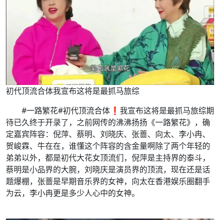
初代顶流合体我宣布这将是最抓马旅综
#一路繁花#初代顶流合体❗我宣布这将是最抓马旅综期
待已久终于开录了，之前网传的沸沸扬扬《一路繁花》，确
定嘉宾阵容：倪萍、蔡明、刘晓庆、张蔷、向太、李小冉、
贺峻霖、牛在在，谁懂这个阵容的含金量啊除了两个年轻的
弟弟以外，都是初代大花女顶流们，倪萍是主持界的泰斗，
蔡明是小品界的大腕，刘晓庆是演员界的顶流，现在还是话
题爆棚，张蔷是早期音乐界的女神，向太在香港娱乐圈翻手
为云，李小冉更是多少人心中的女神。