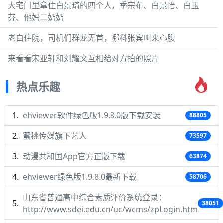
大宅门里拿住白景琦的四个人，季宗布、白景怡、白玉
芬、他妈二奶奶
老白住院，司机们群龙无首，哪料张宾叫来心腹
来看看宋亚轩和刘耀文互相给对方拍的照片
热点乐趣
ehviewer软件绿色版1.9.8.0版下载安装
88805
蜜桃传媒旗下艺人
73597
动漫共和国App官方正版下载
63874
ehviewer绿色版1.9.8.0最新下载
58706
山东省普通高中综合素质评价系统登录：
38051
http://www.sdei.edu.cn/uc/wcms/zpLogin.htm