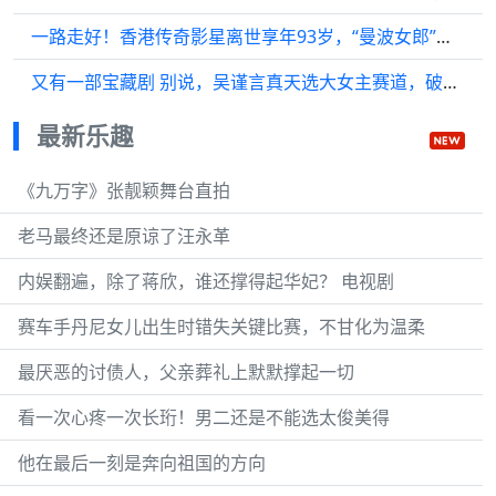
一路走好！香港传奇影星离世享年93岁，“曼波女郎”成绝响
又有一部宝藏剧 别说，吴谨言真天选大女主赛道，破碎又坚韧，又一对做恨cp
最新乐趣
《九万字》张靓颖舞台直拍
老马最终还是原谅了汪永革
内娱翻遍，除了蒋欣，谁还撑得起华妃？ 电视剧
赛车手丹尼女儿出生时错失关键比赛，不甘化为温柔
最厌恶的讨债人，父亲葬礼上默默撑起一切
看一次心疼一次长珩！男二还是不能选太俊美得
他在最后一刻是奔向祖国的方向