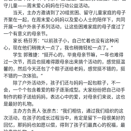
守儿童——周末爱心妈妈在行动公益活动。
当天，主办方邀请到了20组贫困、留守儿童家庭的母子
齐聚在一起，在周末爱心妈妈以及爱心人士的陪伴下，共同
开展一场户外亲子系列活动，让这些困难家庭的母子度过了
一个有意义的母亲节。
家长 杨芬芳：“以前孩子小，自己忙着也没有这种闲
心，现在他们稍微大一点了，我也稍微轻松一点了。”
学生 郭雅捷：“挺开心的，毕竟母亲节嘛，一年也难得
过一次节，而且也挺难得跟母亲出来搞个活动的，感觉挺温
馨的，然后今天还包了个粽子送给老妈，感觉挺不错的，挺
不错的一次体验。”
除了户外活动外，孩子们还与妈妈一起包粽子，不一
会，一个个包含着爱的粽子逐渐成型。大家纷纷把自己动手
制作的粽子送给妈妈，表达心中的爱，对母亲们来说，这也
是最好的礼物。
主办方负责人 张彦杰：“我们相信，通过我们组织的这
次活动，在孩子的成长过程当中，肯定是留下一段很美好的
回忆，那妈妈也如愿以偿，得到了孩子们最真心的祝福，最