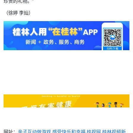
珍贵的礼物。”
（徐婷 李灿）
网址：
亲子互动做游戏 感受快乐和幸福,桂视网,桂林视频新