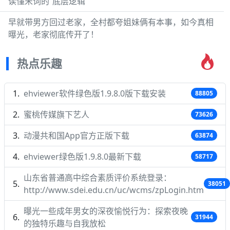
读懂宋词的“底层逻辑”
早就带男方回过老家，全村都夸姐妹俩有本事，如今真相
曝光，老家彻底传开了！
热点乐趣
ehviewer软件绿色版1.9.8.0版下载安装
88805
蜜桃传媒旗下艺人
73626
动漫共和国App官方正版下载
63874
ehviewer绿色版1.9.8.0最新下载
58717
山东省普通高中综合素质评价系统登录：
38051
http://www.sdei.edu.cn/uc/wcms/zpLogin.htm
曝光一些成年男女的深夜愉悦行为：探索夜晚
31944
的独特乐趣与自我放松