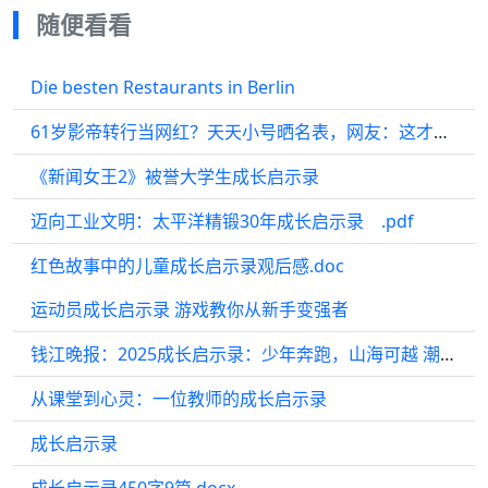
随便看看
Die besten Restaurants in Berlin
61岁影帝转行当网红？天天小号晒名表，网友：这才是真·凡尔赛
《新闻女王2》被誉大学生成长启示录
迈向工业文明：太平洋精锻30年成长启示录 .pdf
红色故事中的儿童成长启示录观后感.doc
运动员成长启示录 游戏教你从新手变强者
钱江晚报：2025成长启示录：少年奔跑，山海可越 潮新闻客户端 记者 姜赟 总有人用“早慧”或“天才”来轻轻盖章一个少年的不凡。然而，当我们回望2025年，便会发觉，任何单一的标签，于少年们而言都过于苍白。 他们共享一个最动人的身份：少年。这是一个生命初初绽放、一切皆有可能的年纪。 《成长读本》重磅推出2025年终策划：牛了！我的“小孩哥”“小孩姐”。我们并非旨在塑造一群遥不可及的“别人家的孩子”...
从课堂到心灵：一位教师的成长启示录
成长启示录
成长启示录450字9篇.docx