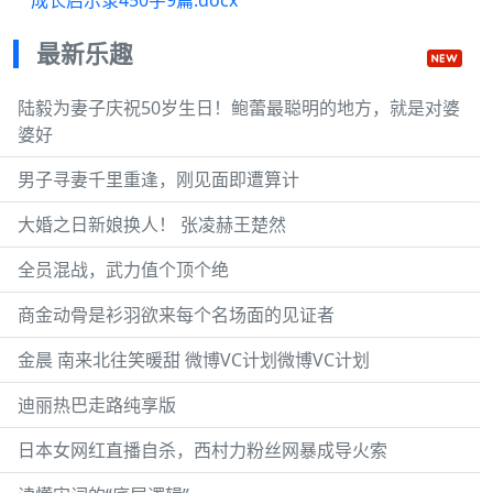
最新乐趣
陆毅为妻子庆祝50岁生日！鲍蕾最聪明的地方，就是对婆
婆好
男子寻妻千里重逢，刚见面即遭算计
大婚之日新娘换人！ 张凌赫王楚然
全员混战，武力值个顶个绝
商金动骨是衫羽欲来每个名场面的见证者
金晨 南来北往笑暖甜 微博VC计划微博VC计划
迪丽热巴走路纯享版
日本女网红直播自杀，西村力粉丝网暴成导火索