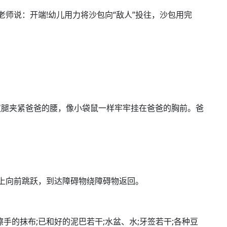
说：开端!幼儿用力将沙包向“敌人”投往，沙包用完
腿夹紧爸爸的腰，像小袋鼠一样牢牢挂在爸爸的胸前。爸
向前跳跃，到达障碍物绕障碍物返回。
手的抹布;已和好的泥巴若干;水盆、水;牙签若干;各种豆