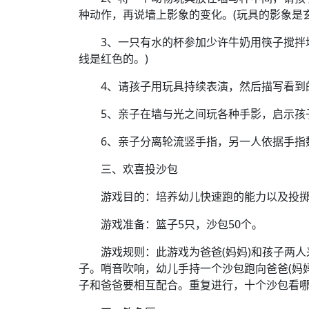
种动作，再说墙上影象的变化。(玩具的影象是玄
3、一只有水的杯参加少许牛奶用筷子搅拌均
线是红色的。)
4、请孩子用玩具持续表演，然后描写看到
5、亲子在墙与光之间玩各种手影，启示孩子
6、亲子分离轮流竖手指，另一人依据手指
三、欢喜投沙包
游戏目的：培养幼儿快速跑的能力以及投掷
游戏准备：篮子5只，沙包50个。
游戏规则：此游戏为爸爸(妈妈)和孩子两人
子。哨音吹响，幼儿手持一个沙包跑向爸爸(妈
子和爸爸要相互配合。重复进行，十个沙包看