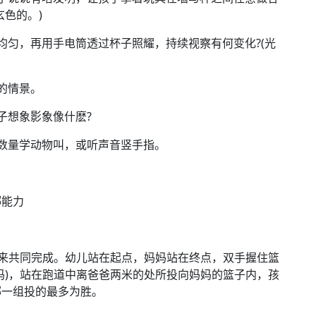
色的。)
匀，再用手电筒透过杯子照耀，持续视察有何变化?(光
的情景。
想象影象像什麽?
数量学动物叫，或听声音竖手指。
能力
来共同完成。幼儿站在起点，妈妈站在终点，双手握住篮
妈)，站在跑道中离爸爸两米的处所投向妈妈的篮子内，孩
哪一组投的最多为胜。