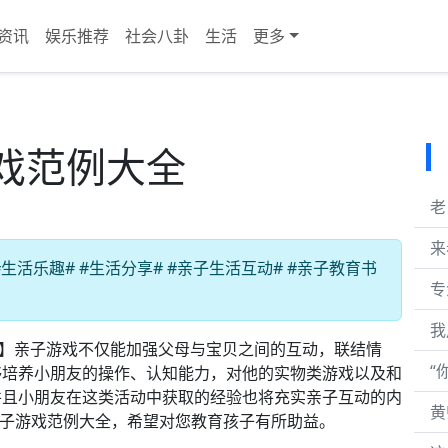
资讯
娱乐推荐
社会八卦
生活
更多
戏范例大全
老
来
活乐趣# #生活分享# #亲子生活互动# #亲子教育书
专
我
全#】亲子游戏不仅能加强父母与宝贝之间的互动，联结情
“
够培养小朋友的操作、认知能力，对他的实物类游戏以及和
并且小朋友在这类活动中获取的经验也将充实亲子互动的内
黄
亲子游戏范例大全，希望对您教育孩子有所助益。