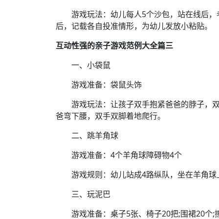
游戏玩法：幼儿每人5个沙包，站在线后，老师
后，记载各自投准情形，为幼儿发放小粘贴。
互动性强的亲子游戏范例大全篇三
一、小袋鼠
游戏准备：袋鼠头饰
游戏玩法：让孩子双手抱紧爸爸的脖子，双
爸弯下腰，双手双脚着地爬行。
二、跳羊角球
游戏准备：4个羊角球障碍物4个
游戏规则：幼儿站成4路纵队，坐在羊角球上
三、玩泥巴
游戏准备：桌子5张、椅子20把;围裙20个;擦