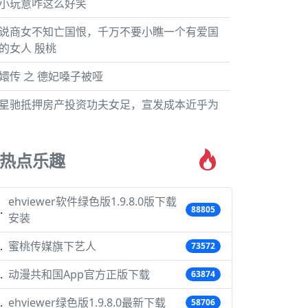
小玩意咋这么好笑
说商女不知亡国恨，千万不要小瞧一个有爱国
的女人 殷桃
嬛传 之 德妃嗓子被哑
星驰抵押房产投资功夫女足，宣发成本近乎为
热点乐趣
ehviewer软件绿色版1.9.8.0版下载
88805
安装
蜜桃传媒旗下艺人
73572
动漫共和国App官方正版下载
63874
ehviewer绿色版1.9.8.0最新下载
58706