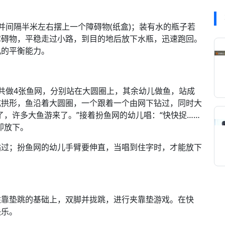
间隔半米左右摆上一个障碍物(纸盒)；装有水的瓶子若
障碍物，平稳走过小路，到目的地后放下水瓶，迅速跑回。
儿的平衡能力。
做4张鱼网，分别站在大圆圈上，其余幼儿做鱼，站成
成拱形，鱼沿着大圆圈，一个跟着一个由网下钻过，同时大
了，许多大鱼游来了。”接着扮鱼网的幼儿唱：“快快捉……
即放下。
过；扮鱼网的幼儿手臂要伸直，当唱到住字时，才能放下
靠垫跳的基础上，双脚并拢跳，进行夹靠垫游戏。在快
快乐。