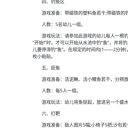
四、钓鱼区
游戏准备：带磁铁的塑料鱼若干;带磁铁的钓鱼杆
人数：5名幼儿一组。
游戏玩法：请参加此游戏的幼儿每人一根钓鱼
“开始!”时，才可以开始从水池中钓“鱼”，并将钓
儿要停滞钓“鱼”。在规定的时间内(1——2分钟
枚小粘贴。
五、捉鱼
游戏准备：活泥鳅、活小鲤鱼若干，分辨放
人数：每5人一组。
游戏玩法：幼儿将鱼捉起，放进另一个盛水
六、打靶
游戏准备：敌人图片5幅;小椅子5把;沙包若