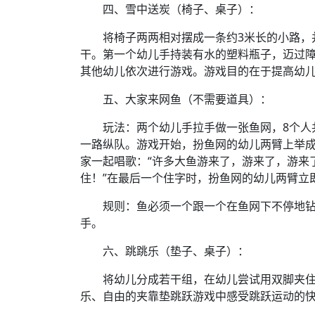
四、雪中送炭（椅子、桌子）：
将椅子两两相对摆成一条约3米长的小路，并
干。第一个幼儿手持装有水的塑料瓶子，迈过
其他幼儿依次进行游戏。游戏目的在于提高幼
五、大家来网鱼（不需要道具）：
玩法：两个幼儿手拉手做一张鱼网，8个人共
一路纵队。游戏开始，扮鱼网的幼儿两臂上举
家一起唱歌：“许多大鱼游来了，游来了，游来
住！”在最后一个住字时，扮鱼网的幼儿两臂立
规则：鱼必须一个跟一个在鱼网下不停地钻
手。
六、跳跳乐（垫子、桌子）：
将幼儿分成若干组，在幼儿尝试用双脚夹住
乐、自由的夹靠垫跳跃游戏中感受跳跃运动的