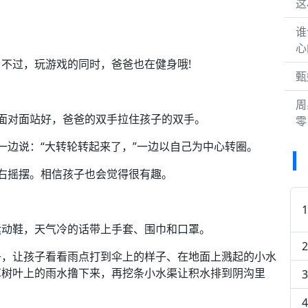
这
谁
心
过，玩游戏的同时，爸爸也在健身哦!
甄
周
对面站好，爸爸的双手拉住孩子的双手。
零
一边说：“大转轮转起来了，”一边以自己为中心转圈。
右摇摆。相信孩子也会觉得很有趣。
动鞋，天气冷的话带上手套、围巾和口罩。
，让孩子看看雨点打到伞上的样子、在地面上溅起的小水
草树叶上的雨水撸下来，再挖条小水渠让积水排到阴沟里