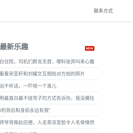
联系方式
最新乐趣
白住院，司机们群龙无首，哪料张宾叫来心腹
看看宋亚轩和刘耀文互相给对方拍的照片
治不听话，一吓唬一个准儿
用最直白最不绕弯子的方式告诉你，我没绷住
你的背后和身前永远有我”
师爷背叛赵应德，人走茶凉变脸令人毛骨悚然