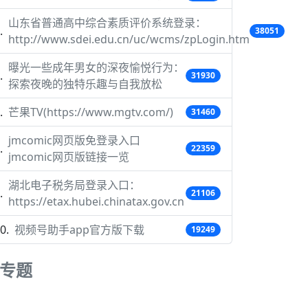
山东省普通高中综合素质评价系统登录：
38051
http://www.sdei.edu.cn/uc/wcms/zpLogin.htm
曝光一些成年男女的深夜愉悦行为：
31930
探索夜晚的独特乐趣与自我放松
芒果TV(https://www.mgtv.com/)
31460
jmcomic网页版免登录入口
22359
jmcomic网页版链接一览
湖北电子税务局登录入口：
21106
https://etax.hubei.chinatax.gov.cn
视频号助手app官方版下载
19249
专题