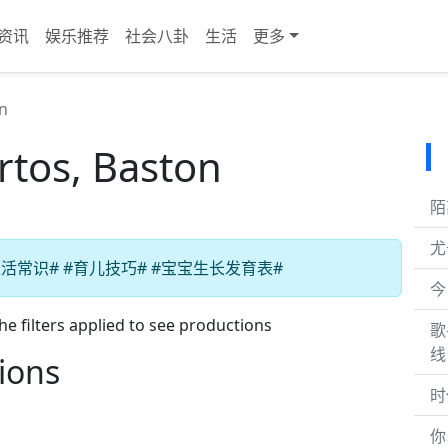
资讯
娱乐推荐
社会八卦
生活
更多
n
rtos, Baston
陌
尤
活常识# #育儿技巧# #宝宝生长发育表#
今
 filters applied to see productions
歌
线
ions
时
你