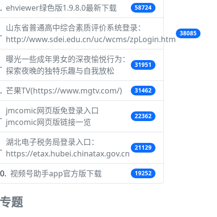
ehviewer绿色版1.9.8.0最新下载
58724
山东省普通高中综合素质评价系统登录：
38085
http://www.sdei.edu.cn/uc/wcms/zpLogin.htm
曝光一些成年男女的深夜愉悦行为：
31951
探索夜晚的独特乐趣与自我放松
芒果TV(https://www.mgtv.com/)
31462
jmcomic网页版免登录入口
22362
jmcomic网页版链接一览
湖北电子税务局登录入口：
21129
https://etax.hubei.chinatax.gov.cn
视频号助手app官方版下载
19252
专题