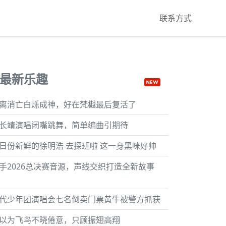
联系方式
最新乐趣
离消亡白烁成神，好在梵樾最后复活了
长靖演唱闭嘴跳舞，简单编曲引期待
日份新鲜的徐明浩 去探班啦 这一身黑咪好帅
手2026总决赛音源，声线交织打造全新故事
代少年团演唱会七名倒卖门票黄牛被警方抓获
以为飞鸟不晓倦意，只顾振翅高翔