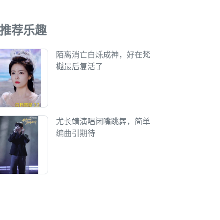
推荐乐趣
陌离消亡白烁成神，好在梵
樾最后复活了
尤长靖演唱闭嘴跳舞，简单
编曲引期待