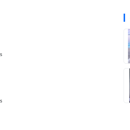
es
es