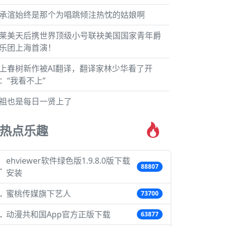
承渲始终是那个为唱跳倾注热忱的姑娘啊
莱美天后携世界顶级小号联袂美国国家青年爵
乐团上海首演！
上春树新作被AI翻译，翻译家林少华看了开
：“我看不上”
祖也是每日一贤上了
热点乐趣
ehviewer软件绿色版1.9.8.0版下载
88807
安装
蜜桃传媒旗下艺人
73700
动漫共和国App官方正版下载
63877