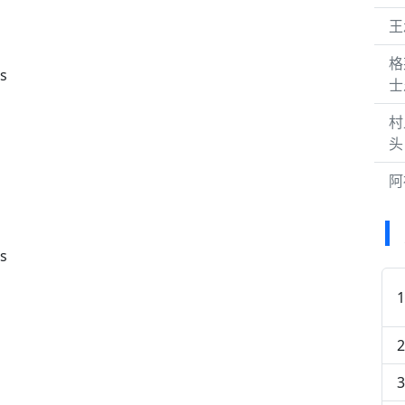
王
格
es
士
村
头
阿
es