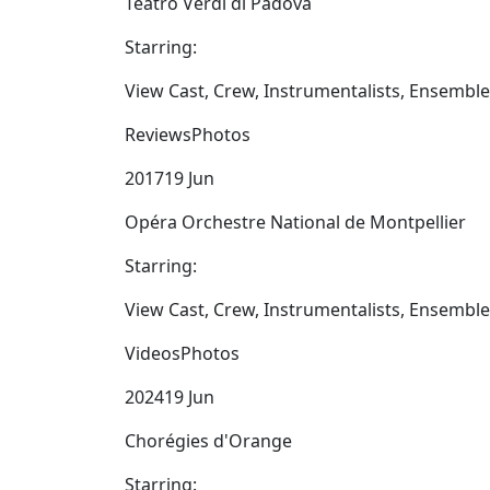
Teatro Verdi di Padova
Starring:
View Cast, Crew, Instrumentalists, Ensembl
ReviewsPhotos
201719 Jun
Opéra Orchestre National de Montpellier
Starring:
View Cast, Crew, Instrumentalists, Ensembl
VideosPhotos
202419 Jun
Chorégies d'Orange
Starring: