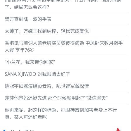
mina 西村力 粉丝追星到底是为了什么？钱花了真心也给
了，结局怎么会这样？
警方查到陆一波的手表
太帅了，万磁王找到纳粹，轻松完成复仇！
香港鬼马填词人兼老牌演员黎彼得病逝 中风卧床数月撒手
人寰 享年76岁
“小兰花，我来带你回家”
SANA X JIWOO 对我眼睛太好了
姚冠宇细腻演绎顾云阶，乱世督军藏深情
萍萍他爸妈还挺先进 那个时候就用起了“微信聊天”
你再来呢，起这样的标题，把眼神放到加害者身上不行
嘛，某人可还好着呢