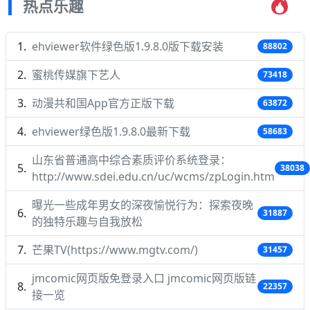
热点乐趣
ehviewer软件绿色版1.9.8.0版下载安装
88802
蜜桃传媒旗下艺人
73418
动漫共和国App官方正版下载
63872
ehviewer绿色版1.9.8.0最新下载
58683
山东省普通高中综合素质评价系统登录：
38038
http://www.sdei.edu.cn/uc/wcms/zpLogin.htm
曝光一些成年男女的深夜愉悦行为：探索夜晚
31887
的独特乐趣与自我放松
芒果TV(https://www.mgtv.com/)
31457
jmcomic网页版免登录入口 jmcomic网页版链
22357
接一览