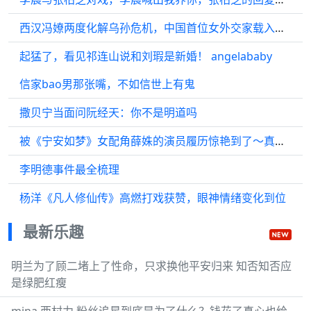
西汉冯嫽两度化解乌孙危机，中国首位女外交家载入正史
起猛了，看见祁连山说和刘瑕是新婚！ angelababy
信家bao男那张嘴，不如信世上有鬼
撒贝宁当面问阮经天：你不是明道吗
被《宁安如梦》女配角薛姝的演员履历惊艳到了～真是太厉害了！
李明德事件最全梳理
杨洋《凡人修仙传》高燃打戏获赞，眼神情绪变化到位
最新乐趣
明兰为了顾二堵上了性命，只求换他平安归来 知否知否应
是绿肥红瘦