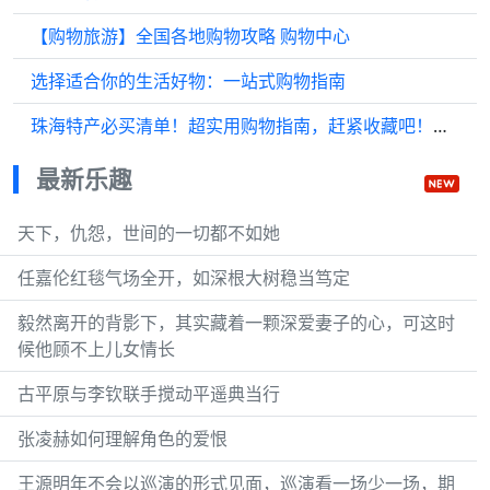
【购物旅游】全国各地购物攻略 购物中心
选择适合你的生活好物：一站式购物指南
珠海特产必买清单！超实用购物指南，赶紧收藏吧！错过后悔哦！
最新乐趣
天下，仇怨，世间的一切都不如她
任嘉伦红毯气场全开，如深根大树稳当笃定
毅然离开的背影下，其实藏着一颗深爱妻子的心，可这时
候他顾不上儿女情长
古平原与李钦联手搅动平遥典当行
张凌赫如何理解角色的爱恨
王源明年不会以巡演的形式见面，巡演看一场少一场，期