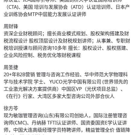
（CTA)、美国 培训与发展协会（ATD）认证培训师、日本产
业训练协会MTP中层能力发展认证讲师
周财锋
资深企业财税顾问；擅长商业模式规划、股权架构搭建及财
税流程设计 股权顶层设计及财税规划讲师；从事兼、专职财
税培训授课与顾问咨询10多年 擅长：股权设计、股权搭建、
企业风险控制、税务优化等财税课程
周圣捷
20+年B2B营销 管理与咨询工作经验、华中师范大学物理科
学与技术学院 学士、 YUCO光学中国有限公司 (世界领先的
工业激光解决方案提供商）中国区VP（光伏项目总监）、
《在行》行家、大湾区多家大型咨询公司外部合伙人
徐方苓
现为敏珈管理咨询(山东)有限公司创始人，国际注册管理咨
询师(CMC)、丹纳赫 TFTI认证讲师、国资委国资E学认证讲
师，中国大连高级经理学员特聘讲师，精益管理全价 值链降