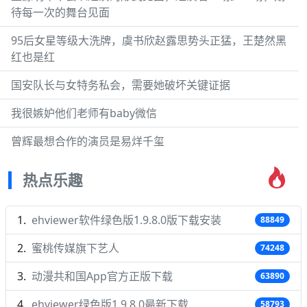
待每一次的舞台见面
95后女星等级大洗牌，虞书欣赵露思势头正猛，王楚然黑
红也是红
国安队长与女特务私会，需要她破坏关键证据
我很嫉妒他们老师有baby微信
曾辉最想合作的演员是易烊千玺
热点乐趣
ehviewer软件绿色版1.9.8.0版下载安装
88849
蜜桃传媒旗下艺人
74248
动漫共和国App官方正版下载
63890
ehviewer绿色版1.9.8.0最新下载
58793